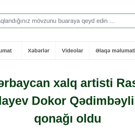
lumat
Xəbərlər
Videolar
Əlaqə məlumatl
ərbaycan xalq artisti Ra
layev Dokor Qədimbəyli
qonağı oldu