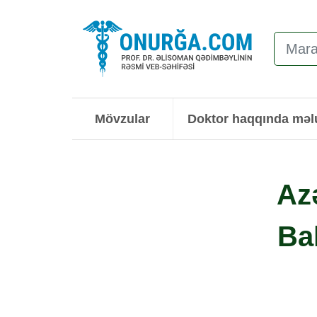
Mövzular
Doktor haqqında mə
Az
Ba