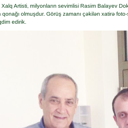
Xalq Artisti, milyonların sevimlisi Rasim Balayev Do
 qonağı olmuşdur. Görüş zamanı çəkilən xatirə foto-ş
qdim edirik.