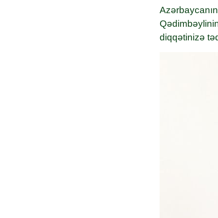
Azərbaycanın 
Qədimbəylinin
diqqətinizə tə