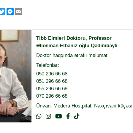
p
klassniki
acebook
Twitter
Messenger
Email
Tibb Elmləri Doktoru, Professor
Əliosman Elbəniz oğlu Qədimbəyli
Doktor haqqında ətraflı məlumat
Telefonlar:
050 296 66 68
051 296 66 68
055 296 66 68
070 296 66 68
Ünvan: Medera Hostpital, Naxçıvani küçəsi