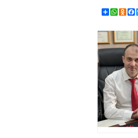
Share
WhatsAp
Odno
F