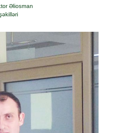
ktor Əliosman
əkilləri