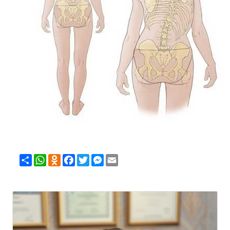
Share
WhatsApp
Odnoklassniki
Facebook
Twitter
Messenger
Email