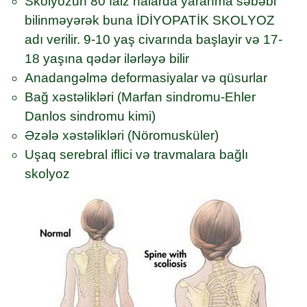
Skolyozun 80 faiz halarda yaranma səbəbi
bilinməyərək buna İDİYOPATİK SKOLYOZ
adı verilir. 9-10 yaş civarında başlayir və 17-
18 yaşına qədər ilərləyə bilir
Anadangəlmə deformasiyalar və qüsurlar
Bağ xəstəlikləri (Marfan sindromu-Ehler
Danlos sindromu kimi)
Əzələ xəstəlikləri (Nöromusküler)
Uşaq serebral iflici və travmalara bağlı
skolyoz