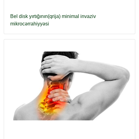
Bel disk yırtığının(qrija) minimal invaziv
mikrocərrahiyyəsi