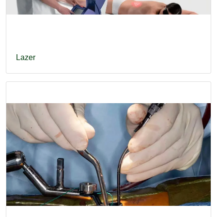
Lazer