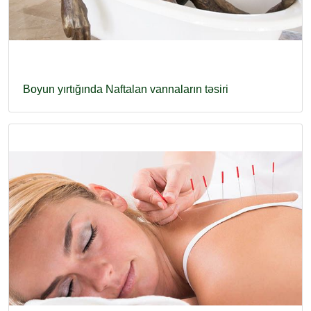
Boyun yırtığında Naftalan vannaların təsiri