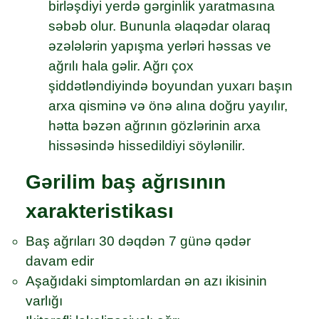
birləşdiyi yerdə gərginlik yaratmasına
səbəb olur. Bununla əlaqədar olaraq
əzələlərin yapışma yerləri həssas ve
ağrılı hala gəlir. Ağrı çox
şiddətləndiyində boyundan yuxarı başın
arxa qisminə və önə alına doğru yayılır,
hətta bəzən ağrının gözlərinin arxa
hissəsində hissedildiyi söylənilir.
Gərilim baş ağrısının
xarakteristikası
Baş ağrıları 30 dəqdən 7 günə qədər
davam edir
Aşağıdaki simptomlardan ən azı ikisinin
varlığı