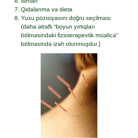
Idman
Qidalanma və dieta
Yuxu pozisiyasını doğru seçilməsi
(daha ətraflı “boyun yırtıqları
bölməsindəki fizioterapevtik müalicə”
bölməsində izah olunmuşdur.)