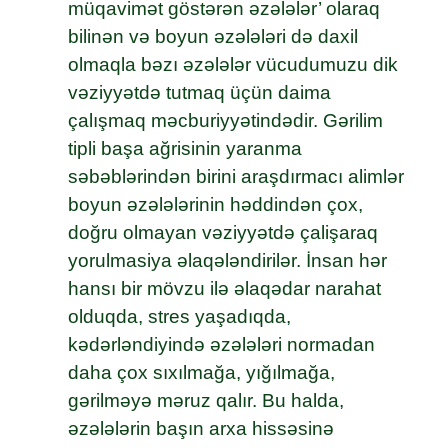
müqavimət göstərən əzələlər’ olaraq
bilinən və boyun əzələləri də daxil
olmaqla bəzı əzələlər vücudumuzu dik
vəziyyətdə tutmaq üçün daima
çalışmaq məcburiyyətindədir. Gərilim
tipli başa ağrisinin yaranma
səbəblərindən birini araşdırmacı alimlər
boyun əzələlərinin həddindən çox,
doğru olmayan vəziyyətdə çalişaraq
yorulmasiya əlaqələndirilər. İnsan hər
hansı bir mövzu ilə əlaqədar narahat
olduqda, stres yaşadıqda,
kədərləndiyində əzələləri normadan
daha çox sıxılmağa, yığılmağa,
gərilməyə məruz qalır. Bu halda,
əzələlərin başın arxa hissəsinə