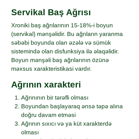
Servikal Baş Ağrısı
Xroniki baş ağrılarının 15-18%-i boyun
(servikal) mənşəlidir. Bu ağrıların yaranma
səbəbi boyunda olan əzələ və sümük
sistemində olan disfunksiya ilə əlaqəlidir.
Boyun mənşəli baş ağrılarının özünə
məxsus xarakteristikasi vardır.
Ağrının xarakteri
Ağrınının bir tərəfli olması
Boyundan başlayaraq ənsə təpə alına
doğru davam etməsi
Ağrının sıxıcı və ya küt xarakterdə
olması