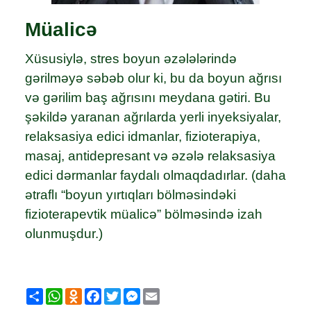
Müalicə
Xüsusiylə, stres boyun əzələlərində
gərilməyə səbəb olur ki, bu da boyun ağrısı
və gərilim baş ağrısını meydana gətiri. Bu
şəkildə yaranan ağrılarda yerli inyeksiyalar,
relaksasiya edici idmanlar, fizioterapiya,
masaj, antidepresant və əzələ relaksasiya
edici dərmanlar faydalı olmaqdadırlar. (daha
ətraflı “boyun yırtıqları bölməsindəki
fizioterapevtik müalicə” bölməsində izah
olunmuşdur.)
Share
WhatsApp
Odnoklassniki
Facebook
Twitter
Messenger
Email