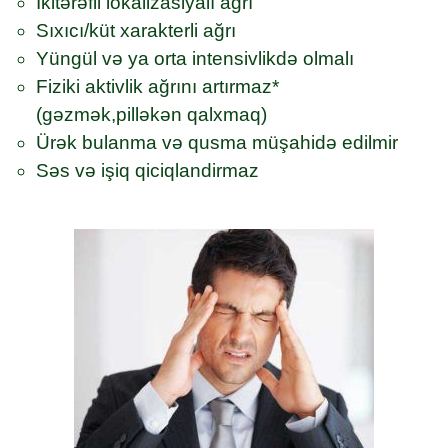
Ikitərəfli lokalizasiyalı ağrı
Sıxıcı/küt xarakterli ağrı
Yüngül və ya orta intensivlikdə olmalı
Fiziki aktivlik ağrını artırmaz*
(gəzmək,pilləkən qalxmaq)
Ürək bulanma və qusma müşahidə edilmir
Səs və işiq qiciqlandirmaz