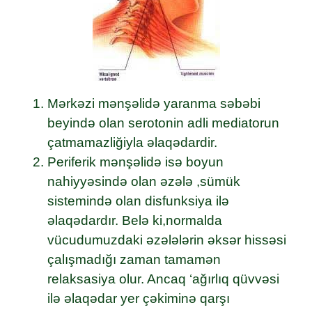
Mərkəzi mənşəlidə yaranma səbəbi
beyində olan serotonin adli mediatorun
çatmamazliğiyla əlaqədardir.
Periferik mənşəlidə isə boyun
nahiyyəsində olan əzələ ,sümük
sistemində olan disfunksiya ilə
əlaqədardır. Belə ki,normalda
vücudumuzdaki əzələlərin əksər hissəsi
çalışmadığı zaman tamamən
relaksasiya olur. Ancaq ‘ağırlıq qüvvəsi
ilə əlaqədar yer çəkiminə qarşı