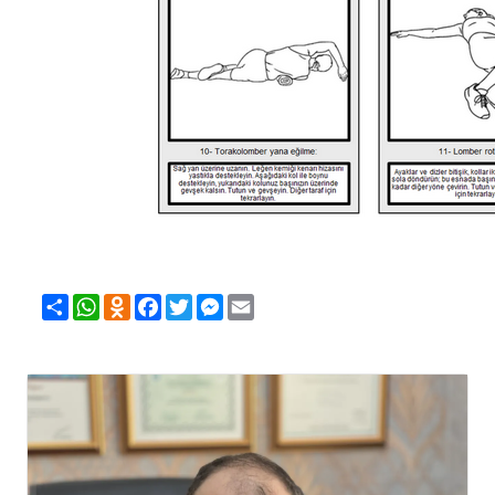
Share
WhatsApp
Odnoklassniki
Facebook
Twitter
Messenger
Email