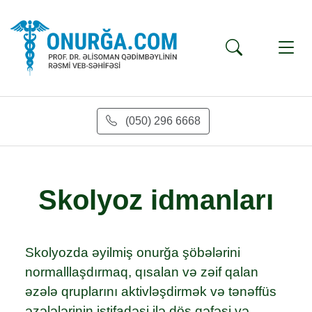
(050) 296 6668
Skolyoz idmanları
Skolyozda əyilmiş onurğa şöbələrini
normalllaşdırmaq, qısalan və zəif qalan
əzələ qruplarını aktivləşdirmək və tənəffüs
əzələlərinin istifadəsi ilə döş qəfəsi və