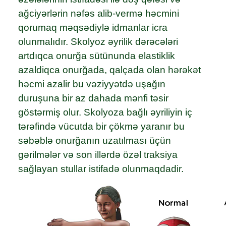
ağciyərlərin nəfəs alib-vermə həcmini
qorumaq məqsədiylə idmanlar icra
olunmalıdır. Skolyoz əyrilik dərəcələri
artdıqca onurğa sütünunda elastiklik
azaldiqca onurğada, qalçada olan hərəkət
həcmi azalir bu vəziyyətdə uşağın
duruşuna bir az dahada mənfi təsir
göstərmiş olur. Skolyoza bağlı əyriliyin iç
tərəfində vücutda bir çökmə yaranır bu
səbəblə onurğanın uzatılması üçün
gərilmələr və son illərdə özəl traksiya
sağlayan stullar istifadə olunmaqdadir.