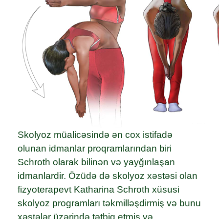
Skolyoz müalicəsində ən cox istifadə
olunan idmanlar proqramlarından biri
Schroth olarak bilinən və yayğınlaşan
idmanlardir. Özüdə də skolyoz xəstəsi olan
fizyoterapevt Katharina Schroth xüsusi
skolyoz programları təkmilləşdirmiş və bunu
xəstələr üzərində tətbiq etmiş və