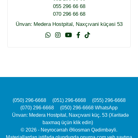
055 296 66 68
070 296 66 68
Ünvan: Medera Hostpital, Naxçıvani küçəsi 53
(050) 296-6668
(051) 296-6668
(055) 296-6668
(070) 296-6668
(050) 296-6668 WhatsApp
Ünvan: Medera Hostpital, Naxçıvani küç. 53 (Xəritədə
baxmaq üçün klik edin)
© 2026 - Neyrocərrah Əliosman Qədimbəyli.
Materiallardan istifadə olunduqda onurga.com veb saytına