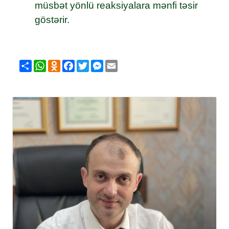
müsbət yönlü reaksiyalara mənfi təsir
göstərir.
Share
WhatsApp
Odnoklassniki
Facebook
Twitter
Messenger
Email