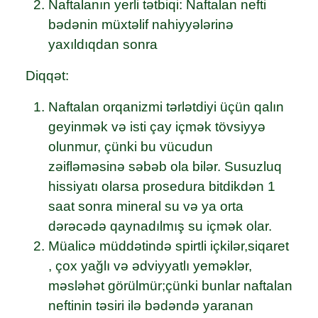
Naftalanın yerli tətbiqi: Naftalan nefti
bədənin müxtəlif nahiyyələrinə
yaxıldıqdan sonra
Diqqət:
Naftalan orqanizmi tərlətdiyi üçün qalın
geyinmək və isti çay içmək tövsiyyə
olunmur, çünki bu vücudun
zəifləməsinə səbəb ola bilər. Susuzluq
hissiyatı olarsa prosedura bitdikdən 1
saat sonra mineral su və ya orta
dərəcədə qaynadılmış su içmək olar.
Müalicə müddətində spirtli içkilər,siqaret
, çox yağlı və ədviyyatlı yeməklər,
məsləhət görülmür;çünki bunlar naftalan
neftinin təsiri ilə bədəndə yaranan