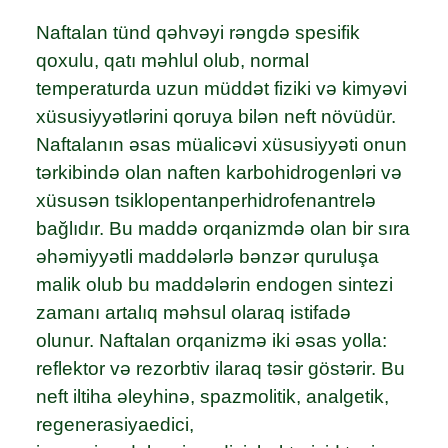
Naftalan tünd qəhvəyi rəngdə spesifik
qoxulu, qatı məhlul olub, normal
temperaturda uzun müddət fiziki və kimyəvi
xüsusiyyətlərini qoruya bilən neft növüdür.
Naftalanın əsas müalicəvi xüsusiyyəti onun
tərkibində olan naften karbohidrogenləri və
xüsusən tsiklopentanperhidrofenantrelə
bağlıdır. Bu maddə orqanizmdə olan bir sıra
əhəmiyyətli maddələrlə bənzər quruluşa
malik olub bu maddələrin endogen sintezi
zamanı artalıq məhsul olaraq istifadə
olunur. Naftalan orqanizmə iki əsas yolla:
reflektor və rezorbtiv ilaraq təsir göstərir. Bu
neft iltiha əleyhinə, spazmolitik, analgetik,
regenerasiyaedici,