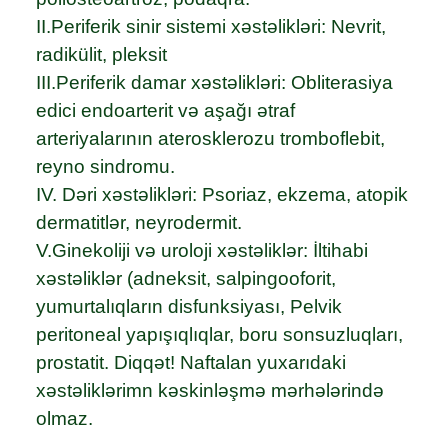
II.Periferik sinir sistemi xəstəlikləri: Nevrit,
radikülit, pleksit
III.Periferik damar xəstəlikləri: Obliterasiya
edici endoarterit və aşağı ətraf
arteriyalarının aterosklerozu tromboflebit,
reyno sindromu.
IV. Dəri xəstəlikləri: Psoriaz, ekzema, atopik
dermatitlər, neyrodermit.
V.Ginekoliji və uroloji xəstəliklər: İltihabi
xəstəliklər (adneksit, salpingooforit,
yumurtalıqların disfunksiyası, Pelvik
peritoneal yapışıqlıqlar, boru sonsuzluqları,
prostatit. Diqqət! Naftalan yuxarıdaki
xəstəliklərimn kəskinləşmə mərhələrində
olmaz.