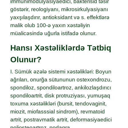
immunimodulyasiyaedici, bakterisid təsir
göstərir, reologiyanı, mikrosirkulyasiyanı
yaxşılaşdırır, antioksidant və s. effektlərə
malik olub 100-ə yaxın xəstəliyin
müalicəsində uğurla istifadə olunur.
Hansı Xəstəliklərdə Tətbiq
Olunur?
I. Sümük əzələ sistemi xəstəlikləri: Boyun
ağrıları, onurğa sütununun ostexondrozu,
spondiloz, spondiloartroz, ankilozlaşdırıcı
spondiloartrit, disk protruziyası, yumuşaq
toxuma xəstəlikləri (bursit, tendovaginit,
miozit, miofasssial sindrom), revmatoid
artrit, postravmatik artrit, deformasiyaedici
poliosteoartroz, podaqra.