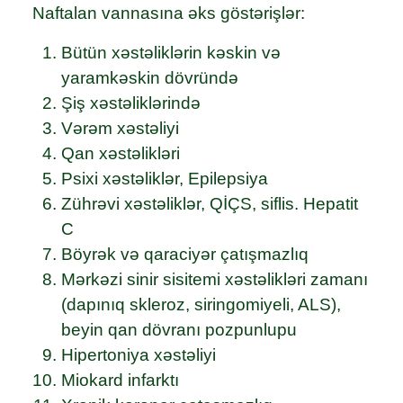
Naftalan vannasına əks göstərişlər:
Bütün xəstəliklərin kəskin və
yaramkəskin dövründə
Şiş xəstəliklərində
Vərəm xəstəliyi
Qan xəstəlikləri
Psixi xəstəliklər, Epilepsiya
Zührəvi xəstəliklər, QİÇS, siflis. Hepatit
C
Böyrək və qaraciyər çatışmazlıq
Mərkəzi sinir sisitemi xəstəlikləri zamanı
(daрınıq skleroz, siringomiyeli, ALS),
beyin qan dövranı pozрunluрu
Hipertoniya xəstəliyi
Miokard infarktı