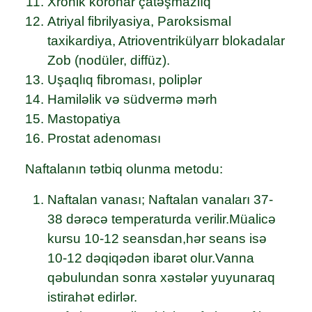
Xronik koronar çatəşmazlıq
Atriyal fibrilyasiya, Paroksismal
taxikardiya, Atrioventrikülyarr blokadalar
Zob (nodüler, diffüz).
Uşaqlıq fibroması, poliplər
Hamiləlik və südvermə mərh
Mastopatiya
Prostat adenoması
Naftalanın tətbiq olunma metodu:
Naftalan vanası; Naftalan vanaları 37-
38 dərəcə temperaturda verilir.Müalicə
kursu 10-12 seansdan,hər seans isə
10-12 dəqiqədən ibarət olur.Vanna
qəbulundan sonra xəstələr yuyunaraq
istirahət edirlər.