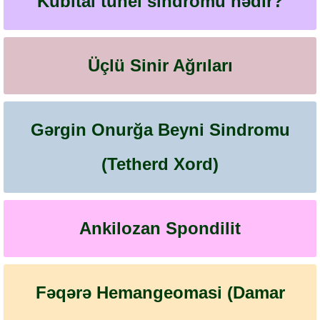
Kubital tunel sindromu nədir?
Üçlü Sinir Ağrıları
Gərgin Onurğa Beyni Sindromu
(Tetherd Xord)
Ankilozan Spondilit
Fəqərə Hemangeomasi (Damar