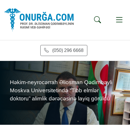
(050) 296 6668
s
Həkim-neyrocərrah Əliosman Qədimbəyli
Moskva Universitetində “Tibb elmlər
doktoru” alimlik dərəcəsinə layiq görüldü