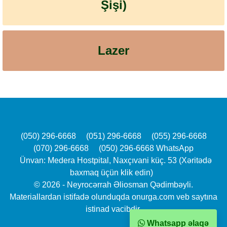
Şişi)
Lazer
(050) 296-6668
(051) 296-6668
(055) 296-6668
(070) 296-6668
(050) 296-6668 WhatsApp
Ünvan: Medera Hostpital, Naxçıvani küç. 53 (Xəritədə
baxmaq üçün klik edin)
© 2026 - Neyrocərrah Əliosman Qədimbəyli.
Materiallardan istifadə olunduqda onurga.com veb saytına
istinad vacibdir.
Whatsapp əlaqə