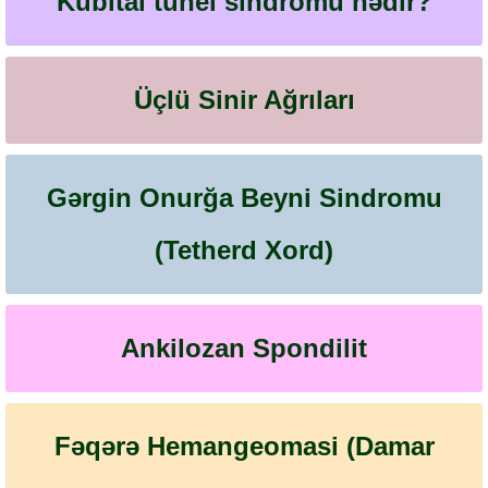
Kubital tunel sindromu nədir?
Üçlü Sinir Ağrıları
Gərgin Onurğa Beyni Sindromu
(Tetherd Xord)
Ankilozan Spondilit
Fəqərə Hemangeomasi (Damar