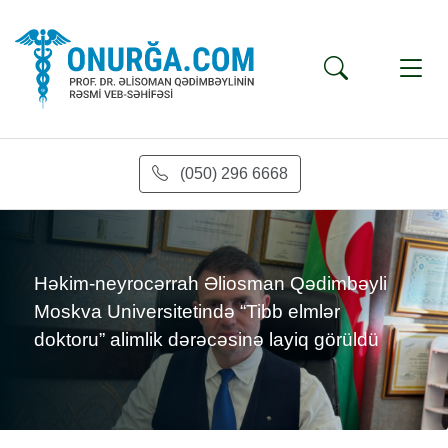
(050) 296 6668
s
Həkim-neyrocərrah Əliosman Qədimbəyli
Moskva Universitetində “Tibb elmlər
doktoru” alimlik dərəcəsinə layiq görüldü