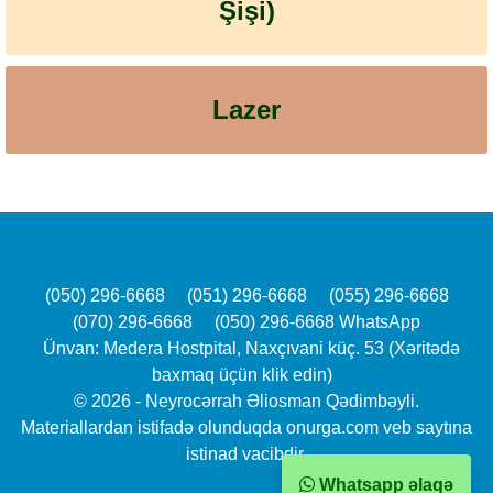
Şişi)
Lazer
(050) 296-6668
(051) 296-6668
(055) 296-6668
(070) 296-6668
(050) 296-6668 WhatsApp
Ünvan: Medera Hostpital, Naxçıvani küç. 53 (Xəritədə
baxmaq üçün klik edin)
© 2026 - Neyrocərrah Əliosman Qədimbəyli.
Materiallardan istifadə olunduqda onurga.com veb saytına
istinad vacibdir.
Whatsapp əlaqə