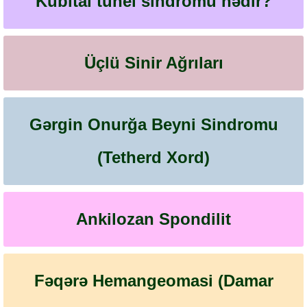
Kubital tunel sindromu nədir?
Üçlü Sinir Ağrıları
Gərgin Onurğa Beyni Sindromu
(Tetherd Xord)
Ankilozan Spondilit
Fəqərə Hemangeomasi (Damar