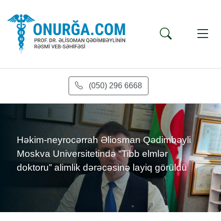
(050) 296 6668
s
Həkim-neyrocərrah Əliosman Qədimbəyli
Moskva Universitetində “Tibb elmlər
doktoru” alimlik dərəcəsinə layiq görüldü