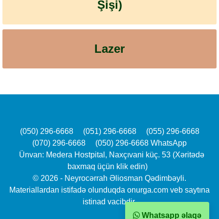
Şişi)
Lazer
(050) 296-6668
(051) 296-6668
(055) 296-6668
(070) 296-6668
(050) 296-6668 WhatsApp
Ünvan: Medera Hostpital, Naxçıvani küç. 53 (Xəritədə
baxmaq üçün klik edin)
© 2026 - Neyrocərrah Əliosman Qədimbəyli.
Materiallardan istifadə olunduqda onurga.com veb saytına
istinad vacibdir.
Whatsapp əlaqə