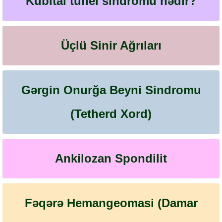
Kubital tunel sindromu nədir?
Üçlü Sinir Ağrıları
Gərgin Onurğa Beyni Sindromu
(Tetherd Xord)
Ankilozan Spondilit
Fəqərə Hemangeomasi (Damar