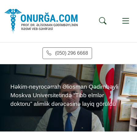
(050) 296 6668
s
Həkim-neyrocərrah Əliosman Qədimbəyli
Moskva Universitetində “Tibb elmlər
doktoru” alimlik dərəcəsinə layiq görüldü