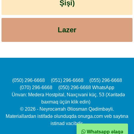
Şişi)
Lazer
(050) 296-6668
(051) 296-6668
(055) 296-6668
(070) 296-6668
(050) 296-6668 WhatsApp
Ünvan: Medera Hostpital, Naxçıvani küç. 53 (Xəritədə
baxmaq üçün klik edin)
© 2026 - Neyrocərrah Əliosman Qədimbəyli.
Materiallardan istifadə olunduqda onurga.com veb saytına
istinad vacibdir.
Whatsapp əlaqə