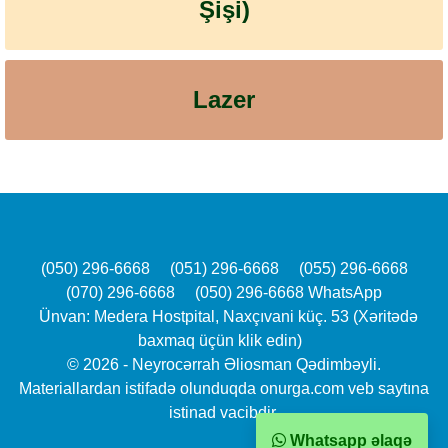
Şişi)
Lazer
(050) 296-6668
(051) 296-6668
(055) 296-6668
(070) 296-6668
(050) 296-6668 WhatsApp
Ünvan: Medera Hostpital, Naxçıvani küç. 53 (Xəritədə
baxmaq üçün klik edin)
© 2026 - Neyrocərrah Əliosman Qədimbəyli.
Materiallardan istifadə olunduqda onurga.com veb saytına
istinad vacibdir.
Whatsapp əlaqə