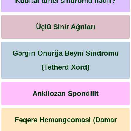
Kubital tunel sindromu nədir?
Üçlü Sinir Ağrıları
Gərgin Onurğa Beyni Sindromu
(Tetherd Xord)
Ankilozan Spondilit
Fəqərə Hemangeomasi (Damar