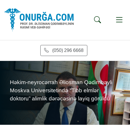
(050) 296 6668
s
Həkim-neyrocərrah Əliosman Qədimbəyli
Moskva Universitetində “Tibb elmlər
doktoru” alimlik dərəcəsinə layiq görüldü