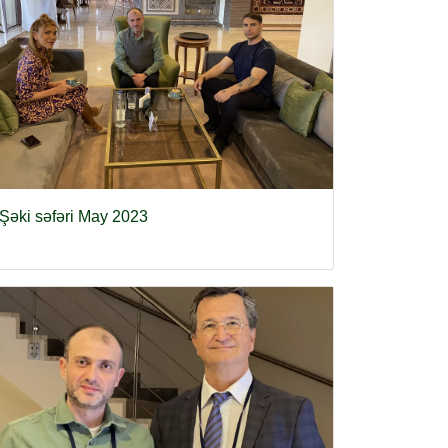
Şəki səfəri May 2023