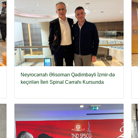
Neyrocərrah Əlisoman Qədimbəyli İzmir-də
keçirilən İleri Spinal Cərrahı Kursunda