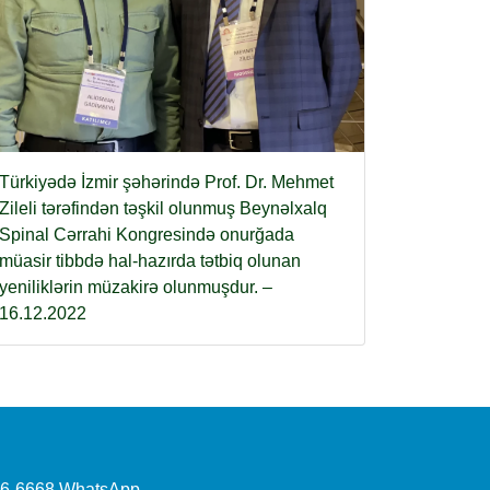
Türkiyədə İzmir şəhərində Prof. Dr. Mehmet
Zileli tərəfindən təşkil olunmuş Beynəlxalq
Spinal Cərrahi Kongresində onurğada
müasir tibbdə hal-hazırda tətbiq olunan
yeniliklərin müzakirə olunmuşdur. –
16.12.2022
96-6668 WhatsApp