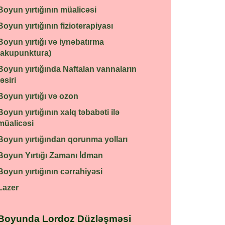
Boyun yırtığının müalicəsi
Boyun yırtığının fizioterapiyası
Boyun yırtığı və iynəbatırma
(akupunktura)
Boyun yırtığında Naftalan vannaların
təsiri
Boyun yırtığı və ozon
Boyun yırtığının xalq təbabəti ilə
müalicəsi
Boyun yırtığından qorunma yolları
Boyun Yırtığı Zamanı İdman
Boyun yırtığının cərrahiyəsi
Lazer
Boyunda Lordoz Düzləşməsi