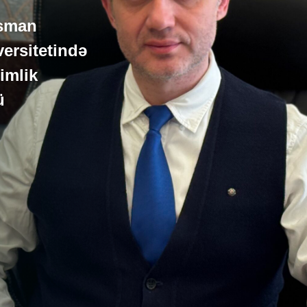
osman
ersitetində
imlik
ü