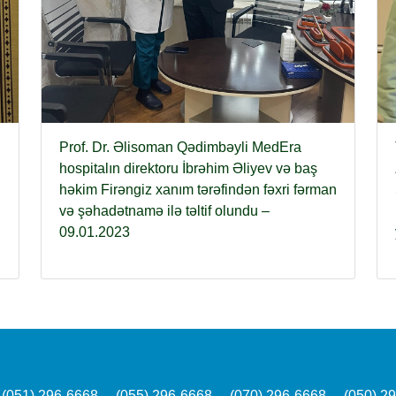
Prof. Dr. Əlisoman Qədimbəyli MedEra
hospitalın direktoru İbrəhim Əliyev və baş
həkim Firəngiz xanım tərəfindən fəxri fərman
və şəhadətnamə ilə təltif olundu –
09.01.2023
(051) 296-6668
(055) 296-6668
(070) 296-6668
(050) 2