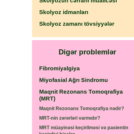
Skolyozun cərrahi müalicəsi
Skolyoz idmanları
Skolyoz zamanı tövsiyyələr
Digər problemlər
Fibromiyalgiya
Miyofasial Ağrı Sindromu
Maqnit Rezonans Tomoqrafiya
(MRT)
Maqnit Rezonans Tomoqrafiya nədir?
MRT-nin zərərləri varmıdır?
MRT müayinəsi keçirilməsi və pasientin