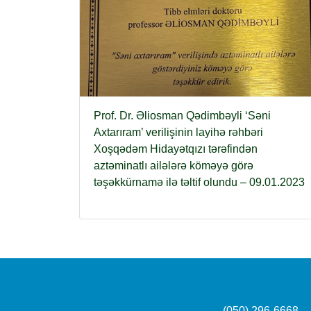
Prof. Dr. Əliosman Qədimbəyli ‘Səni
Axtarıram’ verilişinin layihə rəhbəri
Xoşqədəm Hidayətqızı tərəfindən
aztəminatlı ailələrə köməyə görə
təşəkkürnamə ilə təltif olundu – 09.01.2023
(050) 296-6668