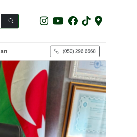
arı
(050) 296 6668