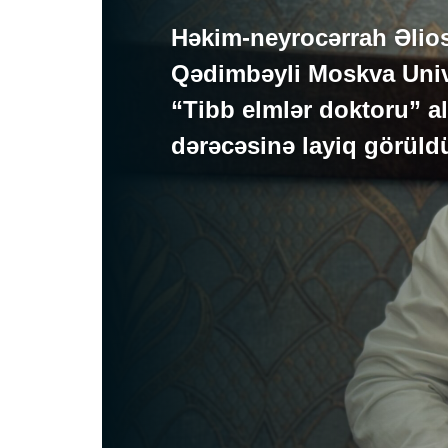
Həkim-neyrocərrah Əli
Qədimbəyli Moskva Univ
“Tibb elmlər doktoru” al
dərəcəsinə layiq görüld