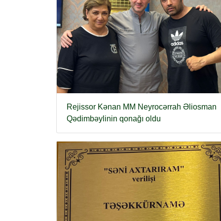
Rejissor Kənan MM Neyrocərrah Əliosman
Qədimbəylinin qonağı oldu