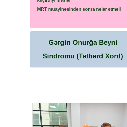
keçirdiyi hisslər
MRT müayinəsindən sonra nələr etməli
Gərgin Onurğa Beyni
Sindromu (Tetherd Xord)