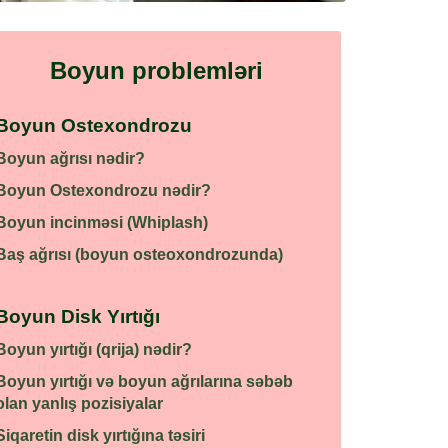
Boyun problemləri
Boyun Ostexondrozu
Boyun ağrısı nədir?
Boyun Ostexondrozu nədir?
Boyun incinməsi (Whiplash)
Baş ağrısı (boyun osteoxondrozunda)
Boyun Disk Yırtığı
Boyun yırtığı (qrija) nədir?
Boyun yırtığı və boyun ağrılarına səbəb
olan yanlış pozisiyalar
Siqaretin disk yırtığına təsiri