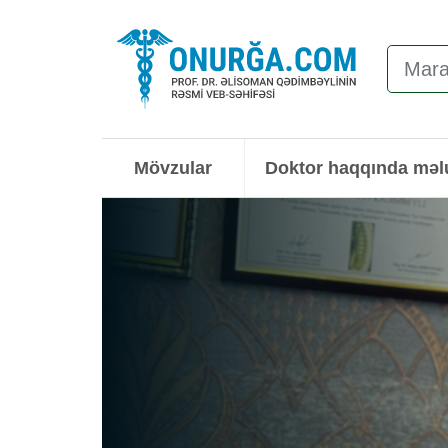
Mövzular
Doktor haqqında mə
s