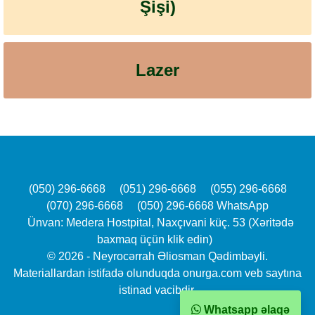
Şişi)
Lazer
(050) 296-6668
(051) 296-6668
(055) 296-6668
(070) 296-6668
(050) 296-6668 WhatsApp
Ünvan: Medera Hostpital, Naxçıvani küç. 53 (Xəritədə
baxmaq üçün klik edin)
© 2026 - Neyrocərrah Əliosman Qədimbəyli.
Materiallardan istifadə olunduqda onurga.com veb saytına
istinad vacibdir.
Whatsapp əlaqə