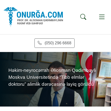
(050) 296 6668
s
Həkim-neyrocərrah Əliosman Qədimbəyli
Moskva Universitetində “Tibb elmlər
doktoru” alimlik dərəcəsinə layiq görüldü