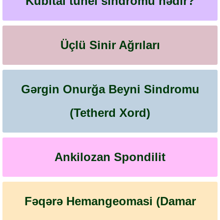
Kubital tunel sindromu nədir?
Üçlü Sinir Ağrıları
Gərgin Onurğa Beyni Sindromu
(Tetherd Xord)
Ankilozan Spondilit
Fəqərə Hemangeomasi (Damar