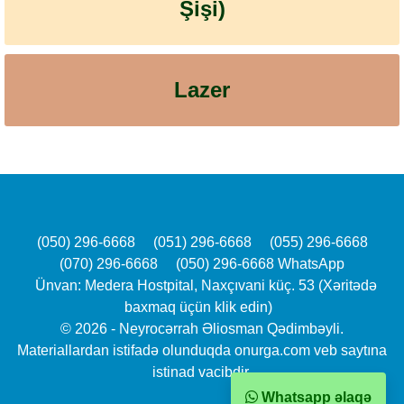
Şişi)
Lazer
(050) 296-6668
(051) 296-6668
(055) 296-6668
(070) 296-6668
(050) 296-6668 WhatsApp
Ünvan: Medera Hostpital, Naxçıvani küç. 53 (Xəritədə
baxmaq üçün klik edin)
© 2026 - Neyrocərrah Əliosman Qədimbəyli.
Materiallardan istifadə olunduqda onurga.com veb saytına
istinad vacibdir.
Whatsapp əlaqə