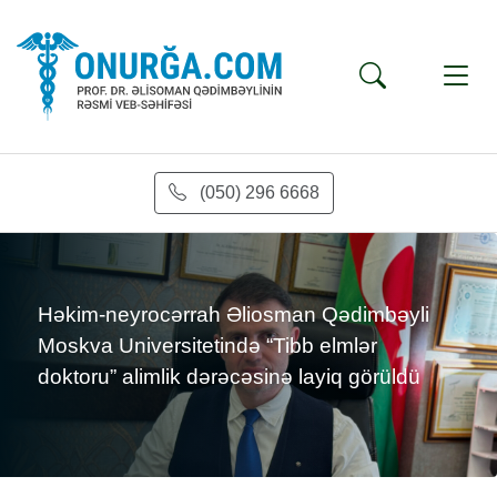
(050) 296 6668
s
Həkim-neyrocərrah Əliosman Qədimbəyli
Moskva Universitetində “Tibb elmlər
doktoru” alimlik dərəcəsinə layiq görüldü