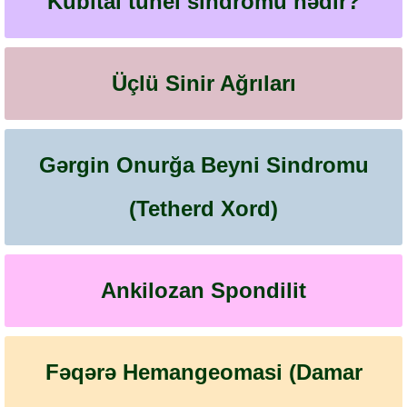
Kubital tunel sindromu nədir?
Üçlü Sinir Ağrıları
Gərgin Onurğa Beyni Sindromu
(Tetherd Xord)
Ankilozan Spondilit
Fəqərə Hemangeomasi (Damar