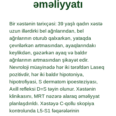
əməliyyatı
Bir xəstənin tarixçəsi:
39 yaşlı qadın xəstə
uzun illərdirki bel ağrılarından, bel
ağrılarının oturub qalxarkən, yataqda
çevrilərkən artmasından, ayaqlarındakı
keylikdən, gəzərkən ayaq və baldır
ağrılarının artmasından şikayət edir.
Nevroloji müayinədə hər iki tərəfdən Laseq
pozitivdir, hər iki baldır hipotoniya,
hipotrofiyasi, S dermatom ipoesteziyası,
Axill refleksi D=S təyin olunur. Xəstənin
klinikasını, MRT nəzərə alaraq əməliyyat
planlaşdırıldı. Xəstəyə C-qollu skopiya
kontrolunda L5-S1 fəqərələrinin