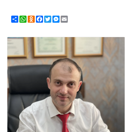
Share
WhatsApp
Odnoklassniki
Facebook
Twitter
Messenger
Email