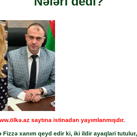
Nələri dedi?
w.ölkə.az saytına istinadən yayımlanmışdır.
 Fizzə xanım qeyd edir ki, iki ildir ayaqlari tutulur,