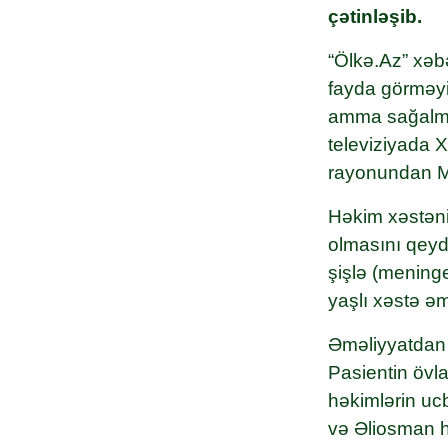
çətinləşib.
“Ölkə.Az” xəbə
fayda görməyib
amma sağalma
televiziyada 
rayonundan Me
Həkim xəstəni
olmasını qeyd
şişlə (meninge
yaşlı xəstə əm
Əməliyyatdan 
Pasientin övlad
həkimlərin u
və Əliosman h