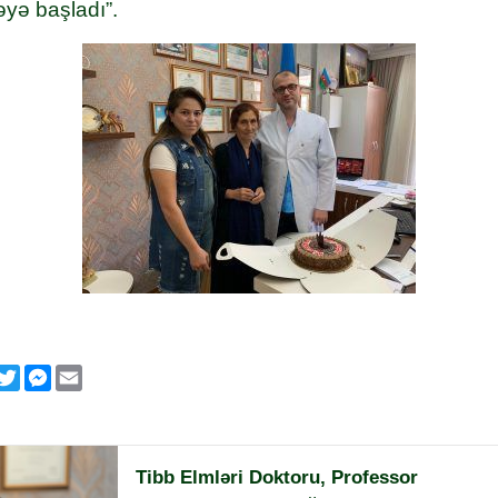
əyə başladı”.
p
klassniki
acebook
Twitter
Messenger
Email
Tibb Elmləri Doktoru, Professor