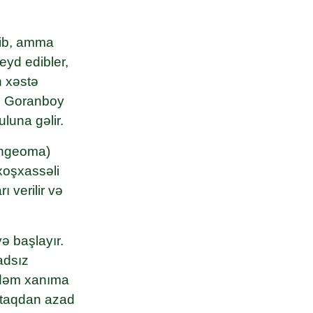
edib, amma
eyd edibler,
 xəstə
b, Goranboy
una gəlir.
ningeoma)
xoşxassəli
 verilir və
ə başlayır.
vadsız
ədəm xanıma
ataqdan azad