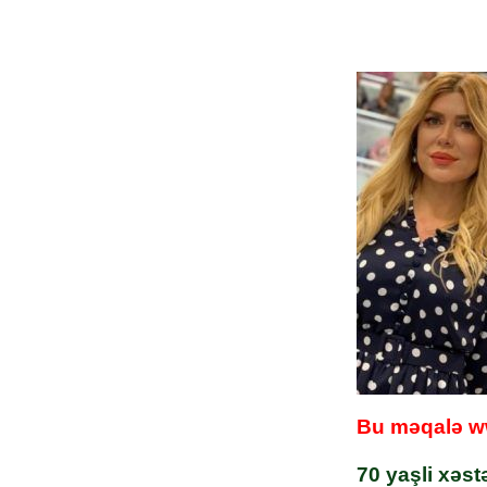
Bu məqalə ww
70 yaşli xəstə