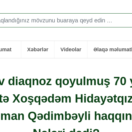
lumat
Xəbərlər
Videolar
Əlaqə məlumatl
v diaqnoz qoyulmuş 70 y
tə Xoşqədəm Hidayətqız
sman Qədimbəyli haqqı