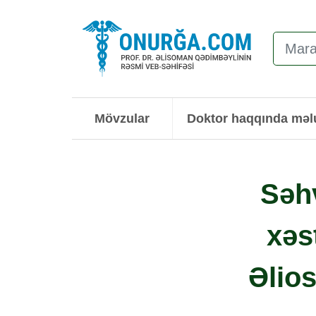
Mövzular
Doktor haqqında mə
Səh
xəs
Əlio