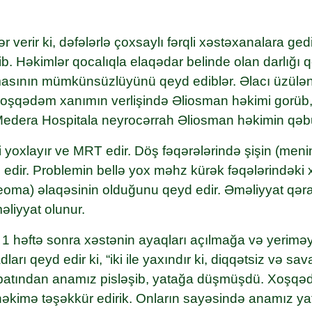
r verir ki, dəfələrlə çoxsaylı fərqli xəstəxanalara g
. Həkimlər qocalıqla elaqədar belinde olan darlığı q
sının mümkünsüzlüyünü qeyd ediblər. Əlacı üzülən
Xoşqədəm xanımın verlişində Əliosman həkimi gorü
dera Hospitala neyrocərrah Əliosman həkimin qəbul
 yoxlayır ve MRT edir. Döş fəqərələrində şişin (me
 edir. Problemin bellə yox məhz kürək fəqələrindəki 
oma) əlaqəsinin olduğunu qeyd edir. Əməliyyat qərarı
əliyyat olunur.
1 həftə sonra xəstənin ayaqları açılmağa və yeriməy
ları qeyd edir ki, “iki ile yaxındır ki, diqqətsiz və sa
cbatından anamız pisləşib, yatağa düşmüşdü. Xoşq
əkimə təşəkkür edirik. Onların sayəsində anamız y