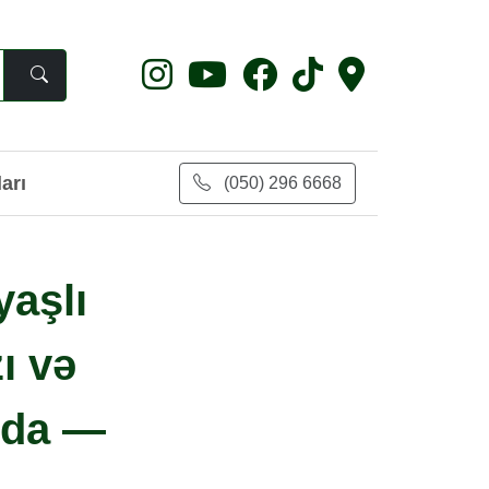
arı
(050) 296 6668
aşlı
ı və
nda —