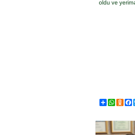
oldu ve yerim
Share
WhatsAp
Odno
F