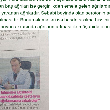
ən baş ağrıları isə gərginlikdən əmələ gələn ağrılardı
ı yaranan ağrılardır. Səbəbi beyində olan serotonin 
masıdır. Bunun əlamətləri isə başda sıxılma hissini
boyun arxasında ağrıların artması ilə müşahidə olun