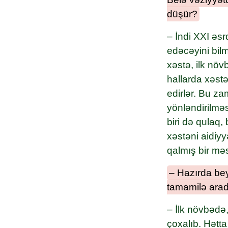
düşür?
– İndi XXI əsr
edəcəyini bilm
xəstə, ilk nö
hallarda xəstə
edirlər. Bu z
yönləndirilmə
biri də qulaq,
xəstəni aidiyy
qalmış bir məs
– Hazırda beyi
tamamilə arada
– İlk növbədə,
çoxalıb. Hətta