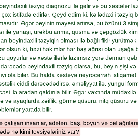
eyindaxili təzyiq diaqnozu ilə gəlir və bu xəstələr la
ox istifadə edirlər. Qeyd edim ki, kəllədaxili təzyiq 
masıdır. Əgər beyinin mayesi artırsa, bu özünü 3 si
ısı ilə yanaşı, ürəkbulanma, qusma və çəpgözlük kimi
n beyindaxili təzyiqin olması ilə bağlı fikir yürütm
ər olsun ki, bəzi həkimlər hər baş ağrısı olan uşağa b
u qoyurlar və xəstə illərlə lazımsız yerə dərman qəbu
dərəcədə beyindaxili təzyiq olarsa, bu, beyin şişi və
əliyi ola bilər. Bu halda xəstəyə neyrocərrah istiqamət 
təlik ciddi dərəcədədirsə, əməliyyat ilə, yüngül for
si ilə aradan qaldırıla bilir. Əgər vaxtında müdaxil
ə və ayaqlarda zəiflik, görmə qüsuru, nitq qüsuru 
blemlər yarada bilir.
də çalışan insanlar, adətən, baş, boyun və bel ağrılar
rədə nə kimi tövsiyələriniz var?