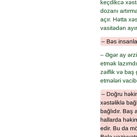
keçdikcə xəstə
dozanı artırma
açır. Hətta xə
vasitədən ayır
– Bəs insanla
– Əgər ay ərz
etmək lazımdı
zəiflik və baş
etmələri vacibd
– Doğru həkim
xəstəliklə ba
bağlıdır. Baş 
hallarda həkim
edir. Bu da mö
Belə vəziyyət