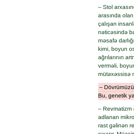
– Stol arxası
arasında olan
çalışan insan
nəticəsində b
məsafə darlığı
kimi, boyun o
ağrılarının ar
verməli, boyu
mütəxəssisə m
– Dövrümüzün 
Bu, genetik 
– Revmatizm g
adlanan mikro
rast gəlinən 
çıxarır. Müas