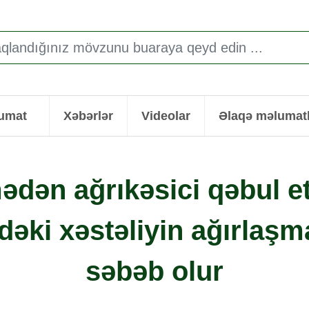
lumat
Xəbərlər
Videolar
Əlaqə məlumatl
ədən ağrıkəsici qəbul 
dəki xəstəliyin ağırlaş
səbəb olur