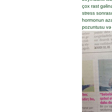
çox rast gəlin
stress sonras
hormonun azal
pozuntusu və 