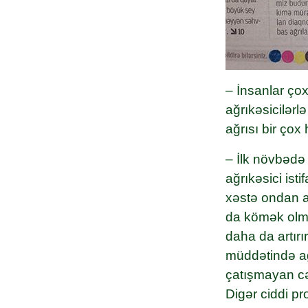
– İnsanlar çox
ağrıkəsicilərl
ağrısı bir çox 
– İlk növbədə
ağrıkəsici ist
xəstə ondan a
da kömək olmu
daha da artırır
müddətində ağr
çatışmayan cəh
Digər ciddi pr