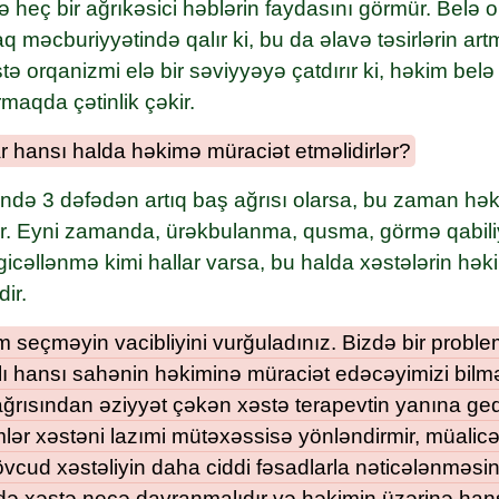
 heç bir ağrıkəsici həblərin faydasını görmür. Belə 
q məcburiyyətində qalır ki, bu da əlavə təsirlərin ar
stə orqanizmi elə bir səviyyəyə çatdırır ki, həkim bel
maqda çətinlik çəkir.
r hansı halda həkimə müraciət etməlidirlər?
ində 3 dəfədən artıq baş ağrısı olarsa, bu zaman hə
r. Eyni zamanda, ürəkbulanma, qusma, görmə qabili
 gicəllənmə kimi hallar varsa, bu halda xəstələrin hə
ir.
 seçməyin vacibliyini vurğuladınız. Bizdə bir probl
ğlı hansı sahənin həkiminə müraciət edəcəyimizi bil
ağrısından əziyyət çəkən xəstə terapevtin yanına ged
lər xəstəni lazımi mütəxəssisə yönləndirmir, müalicə
vcud xəstəliyin daha ciddi fəsadlarla nəticələnməsinə
də xəstə necə davranmalıdır və həkimin üzərinə han