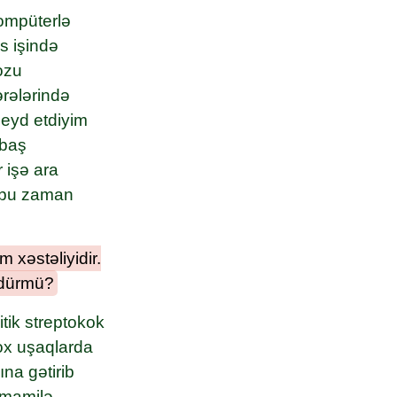
ompüterlə
s işində
ozu
ərələrində
qeyd etdiyim
 baş
 işə ara
, bu zaman
 xəstəliyidir.
ndürmü?
tik streptokok
ox uşaqlarda
na gətirib
amamilə