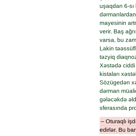
uşaqdan 6-sı b
dərmanlardan ç
mayesinin art
verir. Baş ağr
varsa, bu zama
Lakin təəssüfl
təzyiq diaqnoz
Xəstədə ciddi 
kistaları xəst
Sözügedən xəs
dərman müalicə
gələcəkdə əld
sferasında pro
– Oturaqlı iş
edirlər. Bu ba