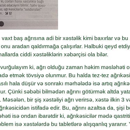
 vaxt baş ağrısına adi bir xəstəlik kimi baxırlar və b
ə onu aradan qaldırmağa çalışırlar. Halbuki qeyd etdiy
hallarda ciddi xəstəliklərin xəbərçisi ola bilər.
 vurğulayım ki, ağrı olduğu zaman həkim məsləhəti 
ifadə etmək tövsiyə olunmur. Bu halda tez-tez ağrıkəs
sılı hala düşür və sonrakı mərhələdə isə artıq ağrıkə
r. Çünki səbəbi bilmədən ağrını götürmək altda yata
. Məsələn, bir şiş xəstəliyi ağrı verirsə, xəstə ilkin 3 
ıkəsicidən istifadə edir. Bu, ağrını azaltsa da, şişi b
əti isə ondan ibarətdir ki, ağrıkəsicilər mədə qastriti 
oblem isə xəstələrdə bu tabletlərə alışqanlıq yaranır.