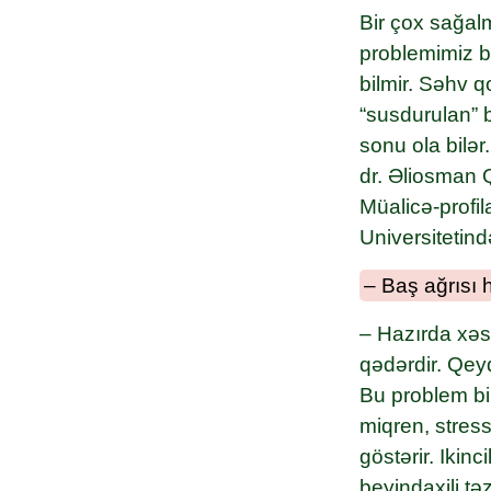
Bir çox sağal
problemimiz bu
bilmir. Səhv q
“susdurulan” 
sonu ola bilə
dr. Əliosman 
Müalicə-profil
Universitetind
– Baş ağrısı h
– Hazırda xəst
qədərdir. Qeyd
Bu problem biri
miqren, stress
göstərir. Ikin
beyindaxili t