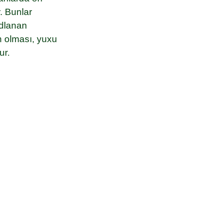
r. Bunlar
adlanan
n olması, yuxu
ur.