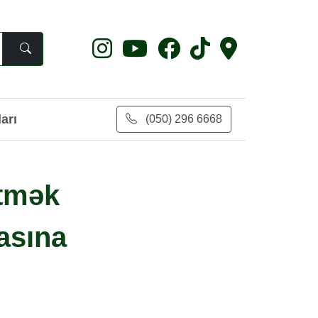
arı
(050) 296 6668
etmək
masına