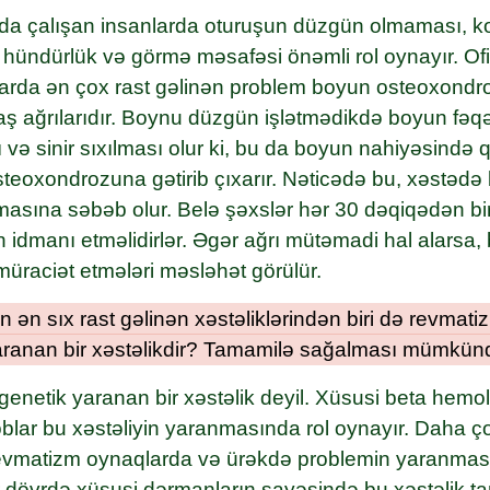
nda çalışan insanlarda oturuşun düzgün olmaması, k
 hündürlük və görmə məsafəsi önəmli rol oynayır. Ofi
larda ən çox rast gəlinən problem boyun osteoxondr
aş ağrılarıdır. Boynu düzgün işlətmədikdə boyun fəq
 və sinir sıxılması olur ki, bu da boyun nahiyəsində 
steoxondrozuna gətirib çıxarır. Nəticədə bu, xəstədə
tmasına səbəb olur. Belə şəxslər hər 30 dəqiqədən bir
n idmanı etməlidirlər. Əgər ağrı mütəmadi hal alarsa
üraciət etmələri məsləhət görülür.
ən sıx rast gəlinən xəstəliklərindən biri də revmatizm
yaranan bir xəstəlikdir? Tamamilə sağalması mümkü
enetik yaranan bir xəstəlik deyil. Xüsusi beta hemoli
blar bu xəstəliyin yaranmasında rol oynayır. Daha ç
revmatizm oynaqlarda və ürəkdə problemin yaranması
ir dövrdə xüsusi dərmanların sayəsində bu xəstəlik t