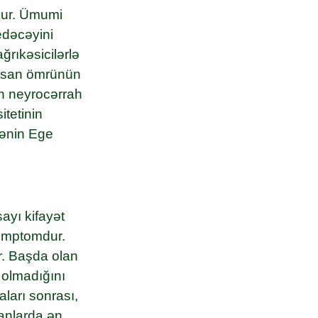
olur. Ümumi
edəcəyini
ğrıkəsicilərlə
insan ömrünün
ün neyrocərrah
tetinin
iyənin Ege
ayı kifayət
 simptomdur.
lır. Başda olan
n olmadığını
aları sonrası,
sanlarda ən