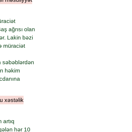
üraciət
Baş ağrısı olan
ər. Lakin bəzi
tə müraciət
ən səbəblərdən
man həkim
vicdanına
u xəstəlik
 artıq
 gələn hər 10