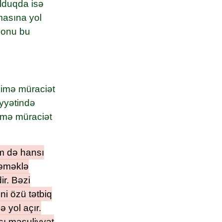
olduqda isə
tmasına yol
ə onu bu
kimə müraciət
yyətində
kimə müraciət
em də hansı
məməklə
ir. Bəzi
ni özü tətbiq
 yol açır.
sı məsuliyyət