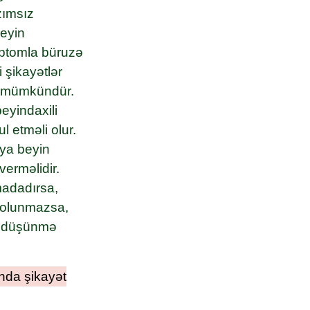
zımsız
beyin
mptomla büruzə
 şikayətlər
ək mümkündür.
eyindaxili
l etməli olur.
 ya beyin
verməlidir.
madadırsa,
ə olunmazsa,
və düşünmə
ında şikayət