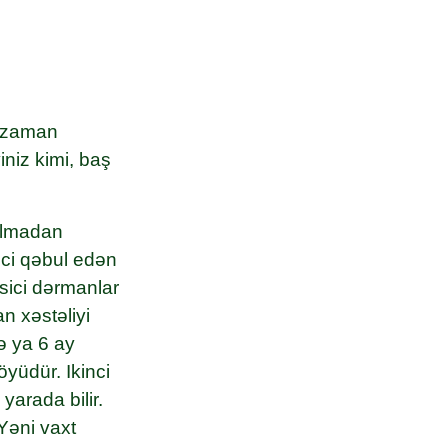
u zaman
iniz kimi, baş
olmadan
ici qəbul edən
sici dərmanlar
n xəstəliyi
və ya 6 ay
öyüdür. Ikinci
yarada bilir.
 Yəni vaxt