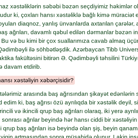
maz xəstəliklərin səbəbi bəzən seçdiyimiz həkimlər 
dur ki, çoxları hansı xəstəliklə bağlı kimə müraciət 
oyulan diaqnoz, yanlış ünvanlarda axtarılan çarələr, a
baş ağrıları, davamlı qəbul edilən dərmanlar bəzən 
r. Bu və bu kimi bir çox suallarımıza cavab almaq üç
Qədimbəyli ilə söhbətləşdik. Azərbaycan Tibb Universi
aktika fakültəsini bitirən Ə. Qədimbəyli təhsilini Türk
ə davam etdirib.
ansı xəstəliyin xəbərçisidir?
ələrimiz arasında baş ağrısından şikayət edənlərin s
 edim ki, baş ağrısı özü ayrılıqda bir xəstəlik deyil,
ncili və ikincili qrup baş ağrıları olaraq, iki yerə ayrı
 sonrası ağrılar beyində hər hansı ciddi bir xəstəliyi
cili qrup baş ağrıları isə beyində olan şiş, beyin qanam
əzyiqin artmasından sonra müşahidə olunur. Lakin in