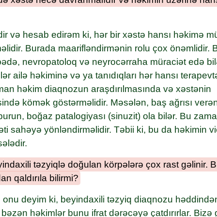
dir və hesab edirəm ki, hər bir xəstə hansı həkimə m
əlidir. Burada maarifləndirmənin rolu çox önəmlidir. 
vbədə, nevropatoloq və neyrocərraha müraciət edə bil
lər ailə həkiminə və ya tanıdıqları hər hansı terapev
aman həkim diaqnozun araşdırılmasında və xəstənin
sində kömək göstərməlidir. Məsələn, baş ağrısı ver
 burun, boğaz patalogiyası (sinuzit) ola bilər. Bu za
əti sahəyə yönləndirməlidir. Təbii ki, bu da həkimin 
ələdir.
ndaxili təzyiqlə doğulan körpələrə çox rast gəlinir. B
n qaldırıla bilirmi?
 onu deyim ki, beyindaxili təzyiq diaqnozu həddindən
 bəzən həkimlər bunu ifrat dərəcəyə çatdırırlar. Bizə