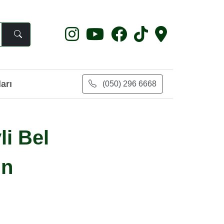
arı
(050) 296 6668
li Bel
ın