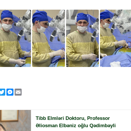
p
klassniki
acebook
Twitter
Messenger
Email
Tibb Elmləri Doktoru, Professor
Əliosman Elbəniz oğlu Qədimbəyli