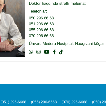
Doktor haqqında ətraflı məlumat
Telefonlar:
050 296 66 68
051 296 66 68
055 296 66 68
070 296 66 68
Ünvan: Medera Hostpital, Naxçıvani küçəsi
(051) 296-6668
(055) 296-6668
(070) 296-6668
(050) 2