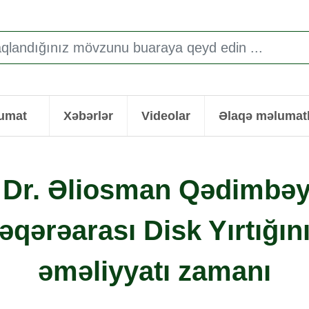
lumat
Xəbərlər
Videolar
Əlaqə məlumatl
 Dr. Əliosman Qədimbəy
əqərəarası Disk Yırtığın
əməliyyatı zamanı