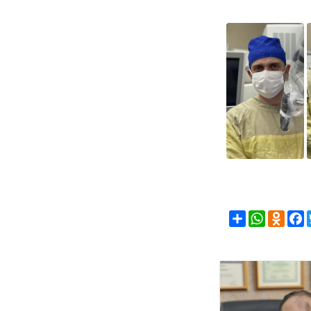
Share
WhatsAp
Odno
F