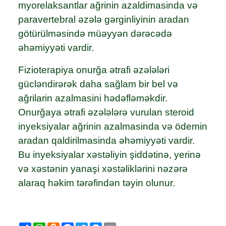
myorelaksantlar ağrinin azaldimasinda və
paravertebral əzələ gərginliyinin aradan
götürülməsində müəyyən dərəcədə
əhəmiyyəti vardir.
Fizioterapiya onurğa ətrafi əzələləri
gücləndirərək daha sağlam bir bel və
ağrilarin azalmasini hədəfləməkdir.
Onurğaya ətrafi əzələlərə vurulan steroid
inyeksiyalar ağrinin azalmasinda və ödemin
aradan qaldirilmasinda əhəmiyyəti vardir.
Bu inyeksiyalar xəstəliyin şiddətinə, yerinə
və xəstənin yanaşi xəstəliklərini nəzərə
alaraq həkim tərəfindən təyin olunur.