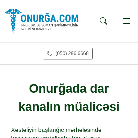
(050) 296 6668
Onurğada dar
kanalın müalicəsi
Xəstəliyin başlanğıc mərhələsində