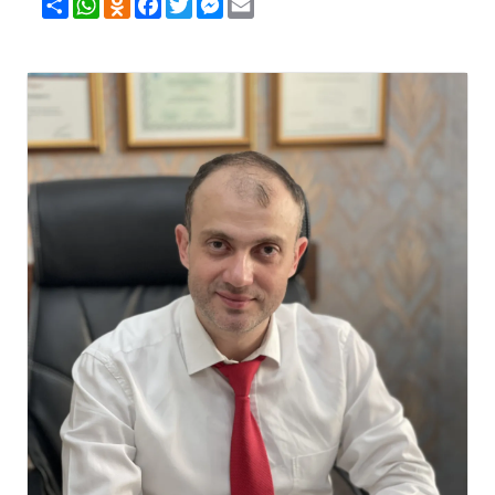
Share
WhatsApp
Odnoklassniki
Facebook
Twitter
Messenger
Email