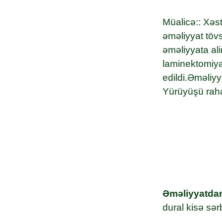
Müalicə:
: Xəst
əməliyyat töv
əməliyyata al
laminektomiya 
edildi.Əməliyy
Yürüyüşü rahat
Əməliyyatda
dural kisə sər