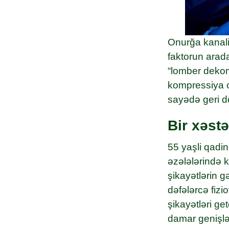
Onurğa kanali
faktorun arada
“lomber dekomp
kompressiya or
sayədə geri d
Bir xəstə
55 yaşli qadin 
əzələlərində 
şikayətlərin 
dəfələrcə fiz
şikayətləri ge
damar genişlə