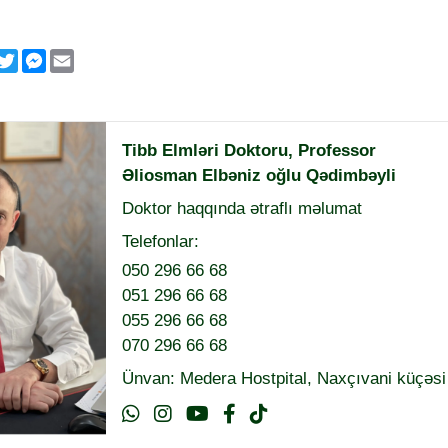
p
klassniki
acebook
Twitter
Messenger
Email
Tibb Elmləri Doktoru, Professor
Əliosman Elbəniz oğlu Qədimbəyli
Doktor haqqında ətraflı məlumat
Telefonlar:
050 296 66 68
051 296 66 68
055 296 66 68
070 296 66 68
Ünvan: Medera Hostpital, Naxçıvani küçəsi