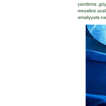
yandirma ,göyn
mesafesi azala
əməliyyata na