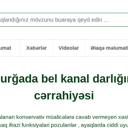
lumat
Xəbərlər
Videolar
Əlaqə məlumatl
urğada bel kanal darlığı
cərrahiyəsi
lanan konservativ müalicələrə cavab vermeyen xəstə
rsaq ifrazi funksiyalari pozulanlar , ayaqlarda ciddi u