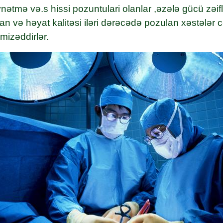
ətmə və.s hissi pozuntulari olanlar ,əzələ gücü zəifl
n və həyat kalitəsi iləri dərəcədə pozulan xəstələr c
mizəddirlər.