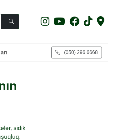
arı
(050) 296 6668
nın
lər, sidik
yuşuqluq,