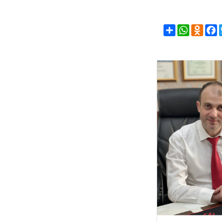
Share
WhatsAp
Odno
F