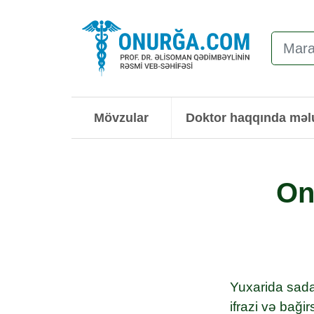
Mövzular
Doktor haqqında mə
On
Yuxarida sada
ifrazi və baği