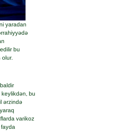
ıni yaradan
cərrahiyyədə
an
dilir bu
olur.
baldir
 keylikdən, bu
l ərzində
ayaraq
flarda varikoz
 fayda