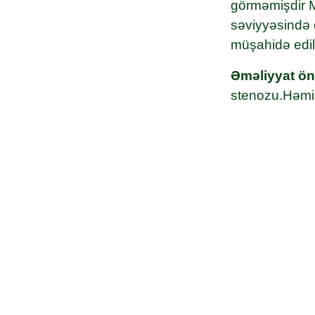
görməmişdir M
səviyyəsində 
müşahidə edili
Əməliyyat ö
stenozu.Həmin