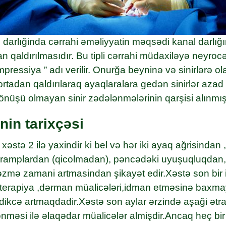
 darlığinda cərrahi əməliyyatin məqsədi kanal darlığ
n qaldırılmasıdır. Bu tipli cərrahi müdaxiləyə neyro
ressiya ” adı verilir. Onurğa beyninə və sinirlərə ol
tadan qaldırılaraq ayaqlaralara gedən sinirlər azad e
önüşü olmayan sinir zədələnmələrinin qarşisi alınmış 
nin tarixçəsi
xəstə 2 ilə yaxindir ki bel və hər iki ayaq ağrisindan ,
kramplardan (qicolmadan), pəncədəki uyuşuqluqdan,
gəzmə zamani artmasindan şikayət edir.Xəstə son bir i
ioterapiya ,dərman müalicələri,idman etməsinə baxm
tdikcə artmaqdadir.Xəstə son aylar ərzində aşaği ətra
nməsi ilə əlaqədar müalicələr almişdir.Ancaq heç bir