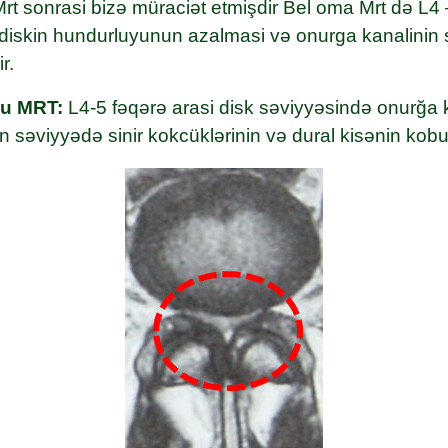
rt sonrasi bizə müraciət etmişdir Bel oma Mrt də L4 
diskin hundurluyunun azalmasi və onurga kanalinin
r.
nu MRT:
L4-5 fəqərə arasi disk səviyyəsində onurğa 
 səviyyədə sinir kokcüklərinin və dural kisənin kobu