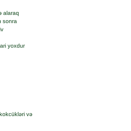
rə alaraq
n sonra
iv
lari yoxdur
 kokcükləri və