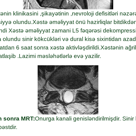
ənin klinikasini ,şikayətinin ,nevroloji defisitləri nəzə
siyyə olundu.Xəstə əməliyyat önü hazirliqlar bitdikdə
indi Xəstə əməliyyat zamani L5 fəqərəsi dekompress
olundu sinir kökcükləri və dural kisə sixintidan azad
atdan 6 saat sonra xəstə aktivləşdirildi.Xəstənin ağri
laşib .Lazimi məsləhətlərlə evə yazilir.
n sonra MRT:
Onurga kanali genisləndirilmişdir. Sinir
bəstdir.