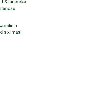
–L5 fəqərələr
 stenozu
kanalinin
d sixilmasi