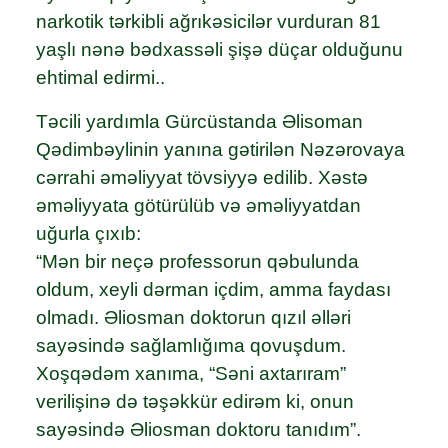
narkotik tərkibli ağrıkəsicilər vurduran 81
yaşlı nənə bədxassəli şişə düçar olduğunu
ehtimal edirmi..
Təcili yardımla Gürcüstanda Əlisoman
Qədimbəylinin yanına gətirilən Nəzərovaya
cərrahi əməliyyat tövsiyyə edilib. Xəstə
əməliyyata götürülüb və əməliyyatdan
uğurla çıxıb:
“Mən bir neçə professorun qəbulunda
oldum, xeyli dərman içdim, amma faydası
olmadı. Əliosman doktorun qızıl əlləri
sayəsində sağlamlığıma qovuşdum.
Xoşqədəm xanıma, “Səni axtarıram”
verilişinə də təşəkkür edirəm ki, onun
sayəsində Əliosman doktoru tanıdım”.