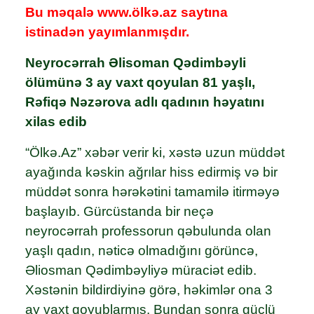
Bu məqalə www.ölkə.az saytına
istinadən yayımlanmışdır.
Neyrocərrah Əlisoman Qədimbəyli
ölümünə 3 ay vaxt qoyulan 81 yaşlı,
Rəfiqə Nəzərova adlı qadının həyatını
xilas edib
“Ölkə.Az” xəbər verir ki, xəstə uzun müddət
ayağında kəskin ağrılar hiss edirmiş və bir
müddət sonra hərəkətini tamamilə itirməyə
başlayıb. Gürcüstanda bir neçə
neyrocərrah professorun qəbulunda olan
yaşlı qadın, nəticə olmadığını görüncə,
Əliosman Qədimbəyliyə müraciət edib.
Xəstənin bildirdiyinə görə, həkimlər ona 3
ay vaxt qoyublarmış. Bundan sonra güclü