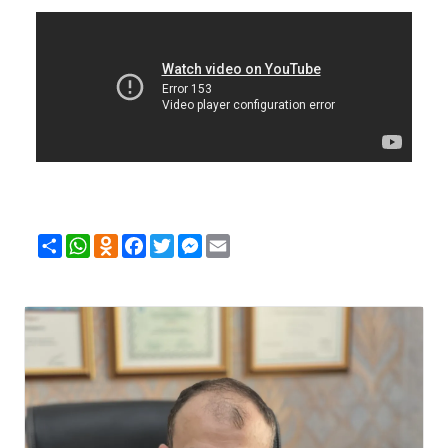
Share
WhatsApp
Odnoklassniki
Facebook
Twitter
Messenger
Email