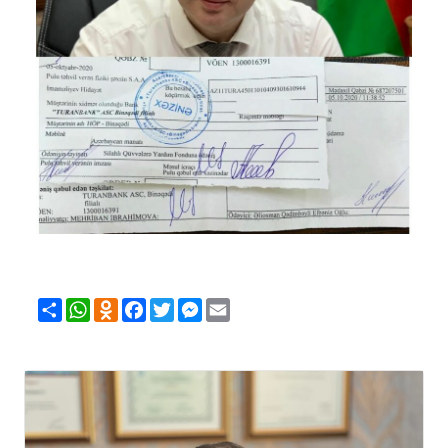
Share
WhatsApp
Odnoklassniki
Facebook
Twitter
Messenger
Email