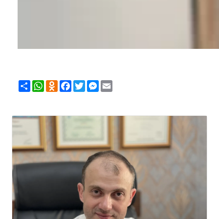
Share
WhatsApp
Odnoklassniki
Facebook
Twitter
Messenger
Email