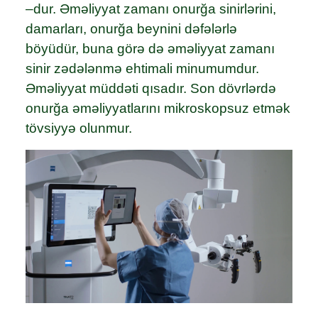
–dur. Əməliyyat zamanı onurğa sinirlərini,
damarları, onurğa beynini dəfələrlə
böyüdür, buna görə də əməliyyat zamanı
sinir zədələnmə ehtimali minumumdur.
Əməliyyat müddəti qısadır. Son dövrlərdə
onurğa əməliyyatlarını mikroskopsuz etmək
tövsiyyə olunmur.