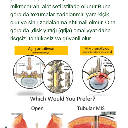
mikrocərrahi alət seti istifadə olunur.Buna
görə də toxumalar zədələnmir, yara kiçik
olur və sinir zədələnmə ehtimali olmur. Ona
görə də ,disk yırtığı (qrija) əməliyyat daha
risqsiz, təhlükəsiz və güvənli olur.