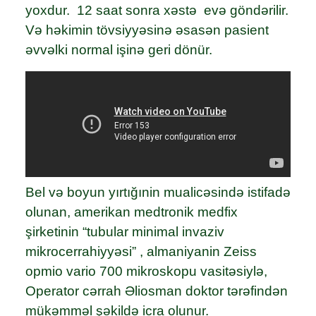
yoxdur. 12 saat sonra xəstə evə göndərilir.
Və həkimin tövsiyyəsinə əsasən pasient
əvvəlki normal işinə geri dönür.
Bel və boyun yırtığınin mualicəsində istifadə
olunan, amerikan medtronik medfix
şirketinin “tubular minimal invaziv
mikrocerrahiyyəsi” , almaniyanin Zeiss
opmio vario 700 mikroskopu vasitəsiylə,
Operator cərrah Əliosman doktor tərəfindən
mükəmməl şəkildə icra olunur.