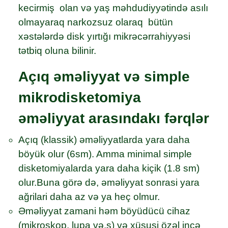
kecirmiş olan və yaş məhdudiyyətində asılı
olmayaraq narkozsuz olaraq bütün
xəstələrdə disk yırtığı mikrəcərrahiyyəsi
tətbiq oluna bilinir.
Açıq əməliyyat və simple
mikrodisketomiya
əməliyyat arasındakı fərqlər
Açıq (klassik) əməliyyatlarda yara daha
böyük olur (6sm). Amma minimal simple
disketomiyalarda yara daha kiçik (1.8 sm)
olur.Buna görə də, əməliyyat sonrasi yara
ağrilari daha az və ya heç olmur.
Əməliyyat zamani həm böyüdücü cihaz
(mikroskop, lupa və.s) və xüsusi özəl incə