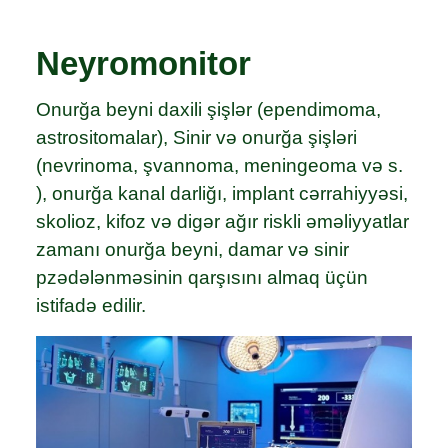
Neyromonitor
Onurğa beyni daxili şişlər (ependimoma,
astrositomalar), Sinir və onurğa şişləri
(nevrinoma, şvannoma, meningeoma və s.
), onurğa kanal darliğı, implant cərrahiyyəsi,
skolioz, kifoz və digər ağır riskli əməliyyatlar
zamanı onurğa beyni, damar və sinir
pzədələnməsinin qarşısını almaq üçün
istifadə edilir.