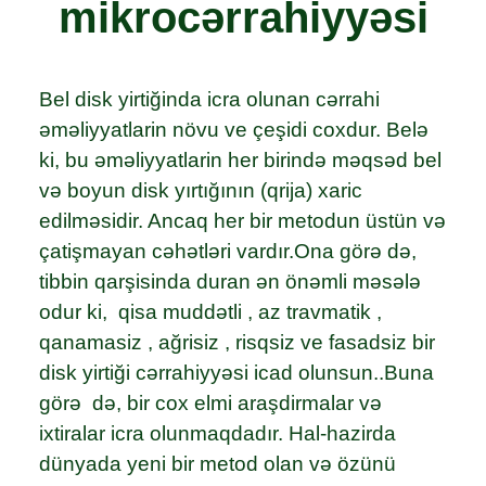
mikrocərrahiyyəsi
Bel disk yirtiğinda icra olunan cərrahi
əməliyyatlarin növu ve çeşidi coxdur. Belə
ki, bu əməliyyatlarin her birində məqsəd bel
və boyun disk yırtığının (qrija) xaric
edilməsidir. Ancaq her bir metodun üstün və
çatişmayan cəhətləri vardır.Ona görə də,
tibbin qarşisinda duran ən önəmli məsələ
odur ki, qisa muddətli , az travmatik ,
qanamasiz , ağrisiz , risqsiz ve fasadsiz bir
disk yirtiği cərrahiyyəsi icad olunsun..Buna
görə də, bir cox elmi araşdirmalar və
ixtiralar icra olunmaqdadır. Hal-hazirda
dünyada yeni bir metod olan və özünü