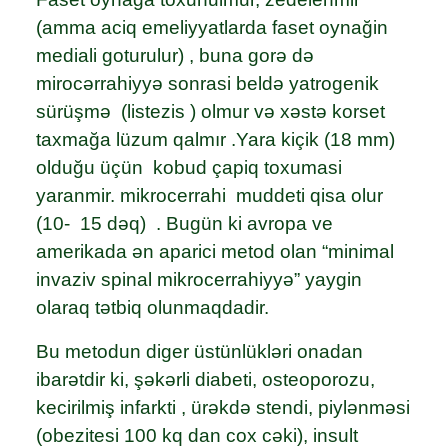
(amma aciq emeliyyatlarda faset oynağin
mediali goturulur) , buna gorə də
mirocərrahiyyə sonrasi beldə yatrogenik
sürüşmə (listezis ) olmur və xəstə korset
taxmağa lüzum qalmır .Yara kiçik (18 mm)
olduğu üçün kobud çapiq toxumasi
yaranmir. mikrocerrahi muddeti qisa olur
(10- 15 dəq) . Bugün ki avropa ve
amerikada ən aparici metod olan “minimal
invaziv spinal mikrocerrahiyyə” yaygin
olaraq tətbiq olunmaqdadir.
Bu metodun diger üstünlükləri onadan
ibarətdir ki, şəkərli diabeti, osteoporozu,
kecirilmiş infarkti , ürəkdə stendi, piylənməsi
(obezitesi 100 kq dan cox cəki), insult