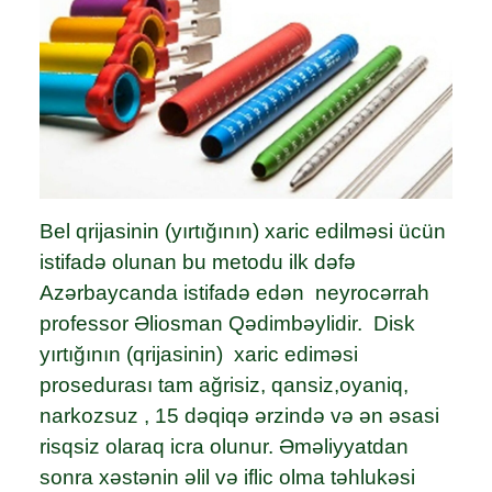
Bel qrijasinin (yırtığının) xaric edilməsi ücün
istifadə olunan bu metodu ilk dəfə
Azərbaycanda istifadə edən neyrocərrah
professor Əliosman Qədimbəylidir. Disk
yırtığının (qrijasinin) xaric ediməsi
prosedurası tam ağrisiz, qansiz,oyaniq,
narkozsuz , 15 dəqiqə ərzində və ən əsasi
risqsiz olaraq icra olunur. Əməliyyatdan
sonra xəstənin əlil və iflic olma təhlukəsi