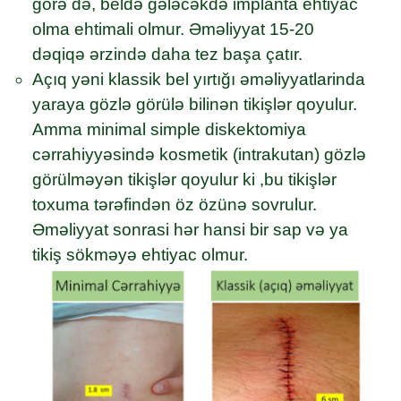
görə də, beldə gələcəkdə implanta ehtiyac
olma ehtimali olmur. Əməliyyat 15-20
dəqiqə ərzində daha tez başa çatır.
Açıq yəni klassik bel yırtığı əməliyyatlarinda
yaraya gözlə görülə bilinən tikişlər qoyulur.
Amma minimal simple diskektomiya
cərrahiyyəsində kosmetik (intrakutan) gözlə
görülməyən tikişlər qoyulur ki ,bu tikişlər
toxuma tərəfindən öz özünə sovrulur.
Əməliyyat sonrasi hər hansi bir sap və ya
tikiş sökməyə ehtiyac olmur.