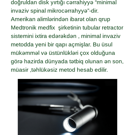
doğruldan disk yırtığı cərrahiyyə “minimal
invaziv spinal mikrocərrahyyə”-dir.
Amerikan alimlərindən ibarət olan qrup
Medtronik medfix şirketinin tubular retractor
sistemini ixtira edərəkdən , minimal invaziv
metodda yeni bir qapı açmişlar. Bu üsul
mükəmməl və üstünlükləri çox olduğuna
görə hazirda dünyada tətbiq olunan ən son,
müasir ,təhlükəsiz metod hesab edilir.