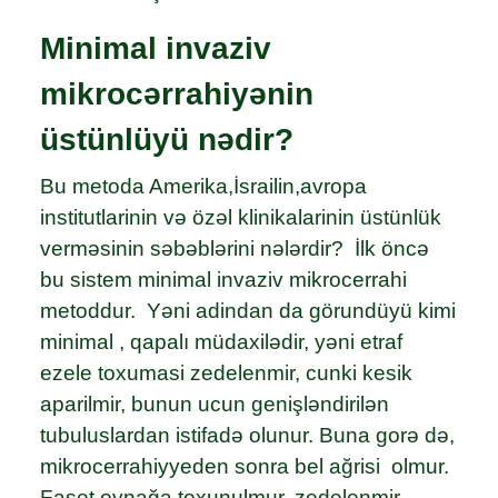
Minimal invaziv
mikrocərrahiyənin
üstünlüyü nədir?
Bu metoda Amerika,İsrailin,avropa
institutlarinin və özəl klinikalarinin üstünlük
verməsinin səbəblərini nələrdir? İlk öncə
bu sistem minimal invaziv mikrocerrahi
metoddur. Yəni adindan da görundüyü kimi
minimal , qapalı müdaxilədir, yəni etraf
ezele toxumasi zedelenmir, cunki kesik
aparilmir, bunun ucun genişləndirilən
tubuluslardan istifadə olunur. Buna gorə də,
mikrocerrahiyyeden sonra bel ağrisi olmur.
Faset oynağa toxunulmur, zedelenmir