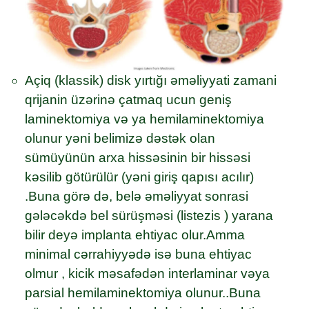
Açiq (klassik) disk yırtığı əməliyyati zamani
qrijanin üzərinə çatmaq ucun geniş
laminektomiya və ya hemilaminektomiya
olunur yəni belimizə dəstək olan
sümüyünün arxa hissəsinin bir hissəsi
kəsilib götürülür (yəni giriş qapısı acılır)
.Buna görə də, belə əməliyyat sonrasi
gələcəkdə bel sürüşməsi (listezis ) yarana
bilir deyə implanta ehtiyac olur.Amma
minimal cərrahiyyədə isə buna ehtiyac
olmur , kicik məsafədən interlaminar vəya
parsial hemilaminektomiya olunur..Buna