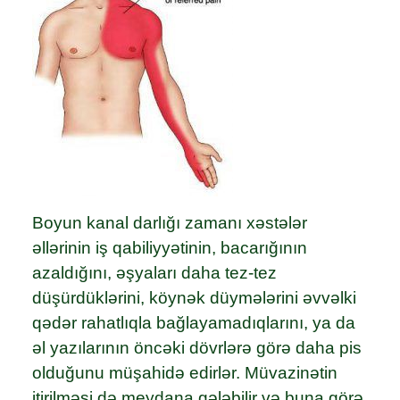
Boyun kanal darlığı zamanı xəstələr
əllərinin iş qabiliyyətinin, bacarığının
azaldığını, əşyaları daha tez-tez
düşürdüklərini, köynək düymələrini əvvəlki
qədər rahatlıqla bağlayamadıqlarını, ya da
əl yazılarının öncəki dövrlərə görə daha pis
olduğunu müşahidə edirlər. Müvazinətin
itirilməsi də meydana gələbilir və buna görə