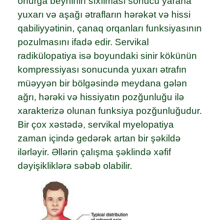
onurğa beyninin sıxılması sonucu yarana
yuxarı və aşağı ətrafların hərəkət və hissi
qabiliyyətinin, çanaq orqanları funksiyasının
pozulmasını ifadə edir. Servikal
radikülopatiya isə boyundaki sinir kökünün
kompressiyası sonucunda yuxarı ətrafın
müəyyən bir bölgəsində meydana gələn
ağrı, hərəki və hissiyatın pozğunluğu ilə
xarakterizə olunan funksiya pozğunluğudur.
Bir çox xəstədə, servikal myelopatiya
zaman içində gedərək artan bir şəkildə
ilərləyir. Əllərin çalışma şəklində xəfif
dəyişikliklərə səbəb olabilir.