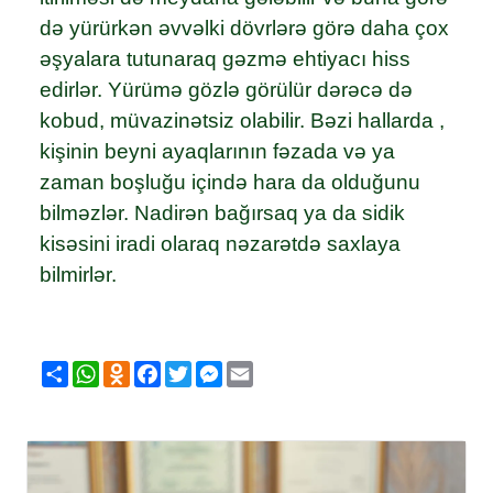
də yürürkən əvvəlki dövrlərə görə daha çox
əşyalara tutunaraq gəzmə ehtiyacı hiss
edirlər. Yürümə gözlə görülür dərəcə də
kobud, müvazinətsiz olabilir. Bəzi hallarda ,
kişinin beyni ayaqlarının fəzada və ya
zaman boşluğu içində hara da olduğunu
bilməzlər. Nadirən bağırsaq ya da sidik
kisəsini iradi olaraq nəzarətdə saxlaya
bilmirlər.
Share
WhatsApp
Odnoklassniki
Facebook
Twitter
Messenger
Email