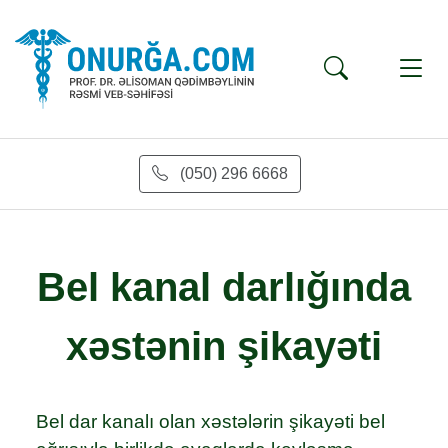
(050) 296 6668
Bel kanal darlığında
xəstənin şikayəti
Bel dar kanalı olan xəstələrin şikayəti bel