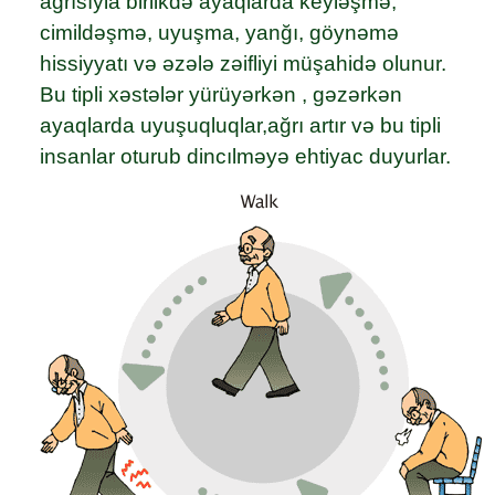
ağrısıyla birlikdə ayaqlarda keyləşmə,
cimildəşmə, uyuşma, yanğı, göynəmə
hissiyyatı və əzələ zəifliyi müşahidə olunur.
Bu tipli xəstələr yürüyərkən , gəzərkən
ayaqlarda uyuşuqluqlar,ağrı artır və bu tipli
insanlar oturub dincılməyə ehtiyac duyurlar.