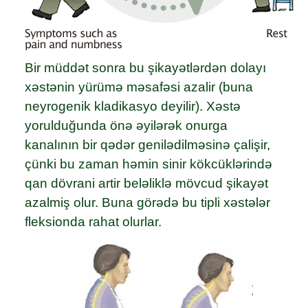
Bir müddət sonra bu şikayətlərdən dolayı
xəstənin yürümə məsafəsi azalir (buna
neyrogenik kladikasyo deyilir). Xəstə
yorulduğunda önə əyilərək onurga
kanalının bir qədər genilədilməsinə çalişir,
çünki bu zaman həmin sinir kökcüklərində
qan dövrani artir beləliklə mövcud şikayət
azalmiş olur. Buna görədə bu tipli xəstələr
fleksionda rahat olurlar.