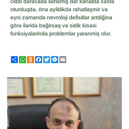
ciddi dərəcədə ilərləmiş dar kanalda xəstə
oturduqda, önə əyildikdə rahatlaşmir və
eyni zamanda nevroloji defisitlər artdiğina
görə iləridə bağirsaq və sidik kisəsi
funksiyalarinda problemlər yaranmiş olur.
Share
WhatsApp
Odnoklassniki
Facebook
Twitter
Messenger
Email