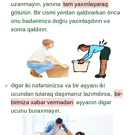
uzanmayın, yanına
tam yaxınlaşaraq
götürün. Bir cismi yerdən qaldırarkən öncə
onu bədəninizə doğru yaxınlaşdırın və
sonra qaldırın.
Əgər iki nəfərsinizsə və bir əşyanı iki
ucundan tutaraq daşımanız lazımdırsa,
bir-
birinizə xəbər vermədən
əşyanın digər
ucunu buraxmayın.