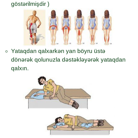
göstərilmişdir )
Yataqdan qalxarkən yan böyru üstə
dönərək qolunuzla dəstəkləyərək yataqdan
qalxın.