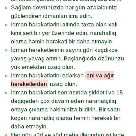
Sağlam dövrünüzdə hər gün əzələlərinizi
gücləndirən idmanları icra edin.
İdman hərəkətlərini altında taxta olan xalı
kimi sərt bir yer üzərində edin. narahatlıq
olarsa həmin hərəkəti bir daha etməyin.
İdman hərəkətlərinin sayını gün keçdikcə
yavaş-yavaş artırın. Başlanğıcda özününzü
yükləməkdən uzaq olun.
İdman hərəkətlərini edərkən
ani və ağır
hərəkətlərdən
uzaq olun.
İdman hərəkətləri sonrasında şiddətli və 15
dəqiqədən çox davam edən narahatçılıq
ortaya çıxarsa həkiminizə bildirin. Bir saatı
keçən narahatlıq olarsa həmin hərəkəti bir
daha etməyin.
Hər gün süd və süd məhsullarından istifadə