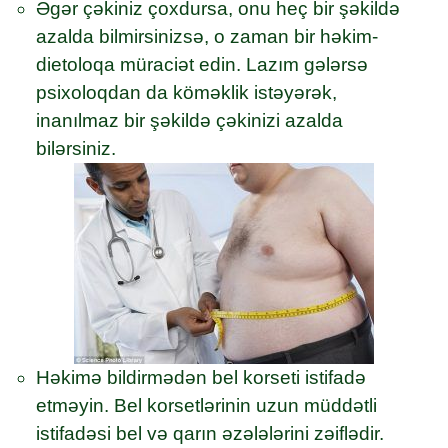
Əgər çəkiniz çoxdursa, onu heç bir şəkildə
azalda bilmirsinizsə, o zaman bir həkim-
dietoloqa müraciət edin. Lazım gələrsə
psixoloqdan da köməklik istəyərək,
inanılmaz bir şəkildə çəkinizi azalda
bilərsiniz.
Həkimə bildirmədən bel korseti istifadə
etməyin. Bel korsetlərinin uzun müddətli
istifadəsi bel və qarın əzələlərini zəiflədir.