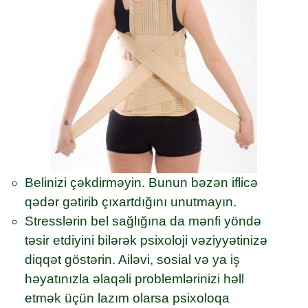
Belinizi çəkdirməyin. Bunun bəzən iflicə
qədər gətirib çıxartdığını unutmayın.
Stresslərin bel sağlığına da mənfi yöndə
təsir etdiyini bilərək psixoloji vəziyyətinizə
diqqət göstərin. Ailəvi, sosial və ya iş
həyatınızla əlaqəli problemlərinizi həll
etmək üçün lazım olarsa psixoloqa