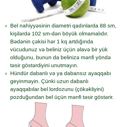
Bel nahiyyəsinin diametri qadınlarda 88 sm,
kişilərdə 102 sm-dən böyük olmamalıdır.
Bədənin çəkisi hər 1 kq artdığında
vücudunuz və beliniz üçün əlavə bir yük
olduğunu, bunun da belinizə mənfi yöndə
təsir göstərdiyini unutmayın.
Hündür dabanlı və ya dabansız ayaqqabı
geyinməyin. Çünki uzun dabanlı
ayaqqabılar bel lordozunu (çökəkliyini)
pozduğundan bel üçün mənfi təsir göstərir.