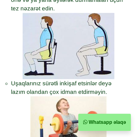
tez nəzarət edin.
Uşaqlarınız sürətli inkişaf etsinlər deyə
lazım olandan çox idman etdirməyin.
Whatsapp əlaqə