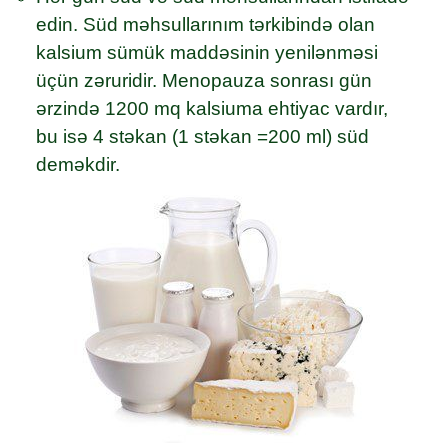
edin. Süd məhsullarınım tərkibində olan
kalsium sümük maddəsinin yenilənməsi
üçün zəruridir. Menopauza sonrası gün
ərzində 1200 mq kalsiuma ehtiyac vardır,
bu isə 4 stəkan (1 stəkan =200 ml) süd
deməkdir.