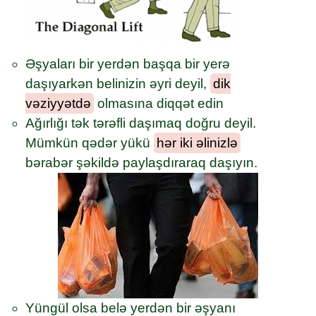
Əşyaları bir yerdən başqa bir yerə
daşıyarkən belinizin əyri deyil,
dik
vəziyyətdə
olmasına diqqət edin
Ağırlığı tək tərəfli daşımaq doğru deyil.
Mümkün qədər yükü
hər iki əlinizlə
bərabər şəkildə paylaşdıraraq daşıyın.
Yüngül olsa belə yerdən bir əşyanı