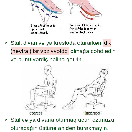
Stul, divan və ya kresloda oturarkən
dik
(neytral) bir vəziyyətdə
olmağa cəhd edin
və bunu vərdiş halina gətirin.
Stul və ya divana oturmaq üçün özünüzü
oturacağın üstünə anidən buraxmayın.