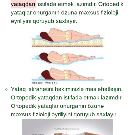
yataqdan
istifadə etmək lazimdır. Ortopedik
yataqlar onurganın özunə məxsus fizioloji
əyriliyini qoruyub saxlayır.
Yataq istirahətini həkiminizlə məsləhətləşin.
Ortopedik yataqdan istifadə etmək lazımdır
Ortopedik yataqlar onurganin özunə
məxsus fizioloji əyriliyini qoruyub saxlayir.