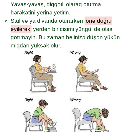
Yavaş-yavaş, diqqətli olaraq oturma
hərəkətini yerinə yetirin.
Stul və ya divanda oturarkən
önə doğru
əyilərək
yerdən bir cisimi yüngül də olsa
götrməyin. Bu zaman belinizə düşən yükün
miqdarı yüksək olur.