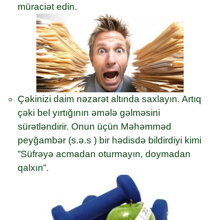
müraciət edin.
Çəkinizi daim nəzarət altında saxlayın. Artıq
çəki bel yırtığının əmələ gəlməsini
sürətləndirir. Onun üçün Məhəmməd
peyğambər (s.ə.s ) bir hədisdə bildirdiyi kimi
”Süfrəyə acmadan oturmayın, doymadan
qalxın”.