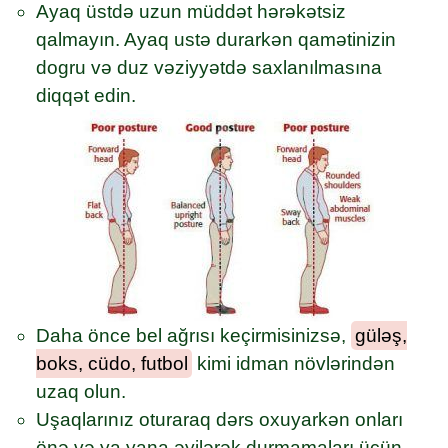
Ayaq üstdə uzun müddət hərəkətsiz
qalmayın. Ayaq ustə durarkən qamətinizin
dogru və duz vəziyyətdə saxlanılmasına
diqqət edin.
Daha önce bel ağrısı keçirmisinizsə,
güləş,
boks, cüdo, futbol
kimi idman növlərindən
uzaq olun.
Uşaqlarınız oturaraq dərs oxuyarkən onları
önə və ya yana əyilərək durmamaları üçün