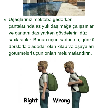
Uşaqlarınız məktəbə gedərkən
çantalarında az yük daşımağa çalışsınlar
və çantanı daşıyarkən gövdələrini düz
saxlasınlar. Bunun üçün sadəcə o, günkü
dərslərlə əlaqədar olan kitab və əşayaları
götürmələri üçün onları məlumatlandırın.