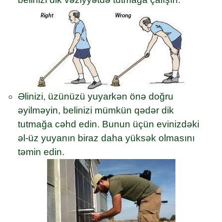
Əlinizi, üzünüzü yuyarkən önə doğru
əyilməyin, belinizi mümkün qədər dik
tutmağa cəhd edin. Bunun üçün evinizdəki
əl-üz yuyanın biraz daha yüksək olmasını
təmin edin.