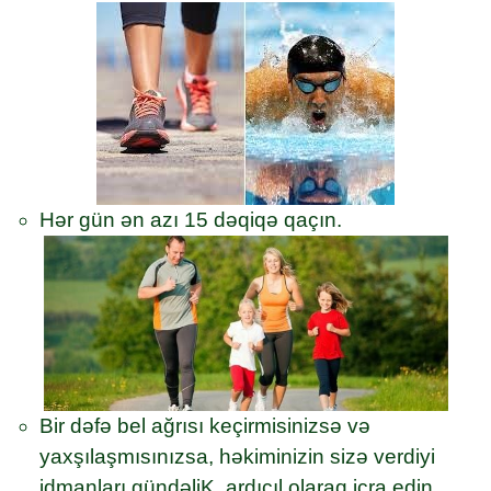
Hər gün ən azı 15 dəqiqə qaçın.
Bir dəfə bel ağrısı keçirmisinizsə və
yaxşılaşmısınızsa, həkiminizin sizə verdiyi
idmanları gündəliK, ardıcıl olaraq icra edin.