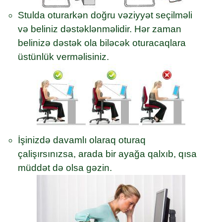
Stulda oturarkən doğru vəziyyət seçilməli
və beliniz dəstəklənməlidir. Hər zaman
belinizə dəstək ola biləcək oturacaqlara
üstünlük verməlisiniz.
İşinizdə davamlı olaraq oturaq
çalişırsınızsa, arada bir ayağa qalxıb, qısa
müddət də olsa gəzin.