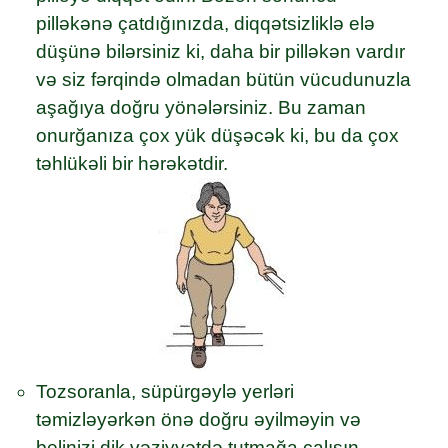
pilləkənə çatdığınızda, diqqətsizliklə elə
düşünə bilərsiniz ki, daha bir pilləkən vardır
və siz fərqində olmadan bütün vücudunuzla
aşağıya doğru yönələrsiniz. Bu zaman
onurğanıza çox yük düşəcək ki, bu da çox
təhlükəli bir hərəkətdir.
Tozsoranla, süpürgəylə yerləri
təmizləyərkən önə doğru əyilməyin və
belinizi dik vəziyyətdə tutmağa çalışın.