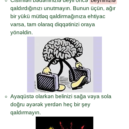
Cisimləri bədəninizlə deyil öncə
beyninizlə
qaldırdığınızı unutmayın. Bunun üçün, ağır
bir yükü mütləq qaldirmağınıza ehtiyac
varsa, tam olaraq diqqətinizi oraya
yönəldin.
Ayaqüstə olarkən belinizi sağa vəya sola
doğru əyərək yerdən heç bir şey
qaldırmayın.