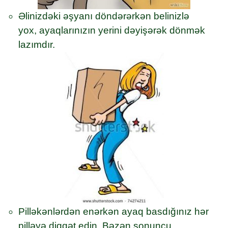
Əlinizdəki əşyanı döndərərkən belinizlə
yox, ayaqlarınızın yerini dəyişərək dönmək
lazımdır.
Pilləkənlərdən enərkən ayaq basdığınız hər
pilləyə diqqət edin. Bəzən sonuncu