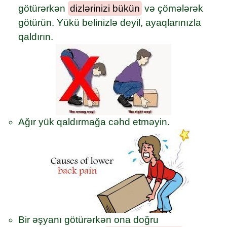
götürərkən
dizlərinizi bükün
və çömələrək
götürün. Yükü belinizlə deyil, ayaqlarınızla
qaldırın.
Ağır yük qaldırmağa cəhd etməyin.
Bir əşyanı götürərkən ona doğru