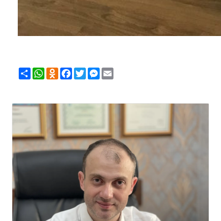
Share
WhatsApp
Odnoklassniki
Facebook
Twitter
Messenger
Email