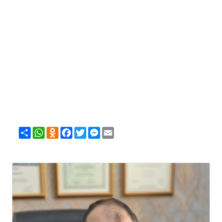
Share
WhatsApp
Odnoklassniki
Facebook
Twitter
Messenger
Email