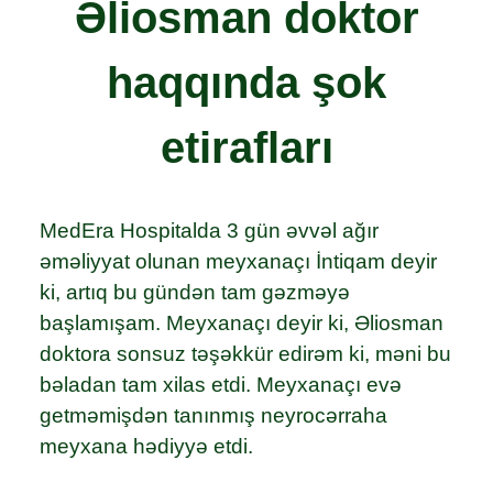
Əliosman doktor
haqqında şok
etirafları
MedEra Hospitalda 3 gün əvvəl ağır
əməliyyat olunan meyxanaçı İntiqam deyir
ki, artıq bu gündən tam gəzməyə
başlamışam. Meyxanaçı deyir ki, Əliosman
doktora sonsuz təşəkkür edirəm ki, məni bu
bəladan tam xilas etdi. Meyxanaçı evə
getməmişdən tanınmış neyrocərraha
meyxana hədiyyə etdi.